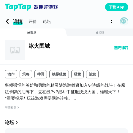
下载 App
详情
评价
论坛
安卓
iOS
冰火围城
动作
策略
种田
模拟经营
经营
治愈
率领强悍的英雄和勇敢的精灵随浩瀚雄狮加入史诗级的战斗！在魔
法卡牌的助阵下，去在线PvP战斗中征服泱泱大国，雄霸天下！
*重要提示* 玩该游戏需要网络连接。
所需权限
赶快投身到这场满载策略的免费动作游戏中，与成千上万的全球玩
家斗个天昏地暗！建筑师、战略家以及无上君王：各路角色敬候你
论坛
来游戏中尽数体验！