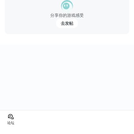
在线对决！
- 前往在线PvP战斗中与其他玩家激烈对决。选择最佳策略，果断做
分享你的游戏感受
出决定，窃取他人王权，担当真正的一国之君！
去发帖
- 在线攻击或防御，尽在PvP游戏模式！
创建部落！
- 在部落突袭中与其他玩...
论坛