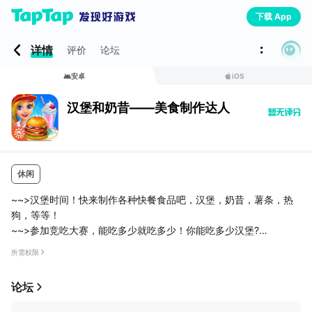
下载 App
详情
评价
论坛
安卓
iOS
汉堡和奶昔——美食制作达人
休闲
~~>汉堡时间！快来制作各种快餐食品吧，汉堡，奶昔，薯条，热
狗，等等！
~~>参加竞吃大赛，能吃多少就吃多少！你能吃多少汉堡?
~~>收集奖品！在小餐馆出售食物，赚取金币，参加最诱人的美食
所需权限
竞吃大赛！
喜欢汉堡、薯条和奶昔吗？！现在，你可以在这款全新的美食制作
论坛
达人应用程序中亲手制作这些美食了！准备参加汉堡餐厅的一些美
食制作活动！制作鸡块、汉堡、热狗等等！就着美味的奶昔和漂浮