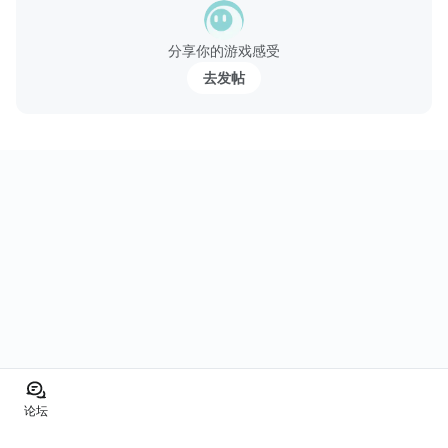
沙士吞下！开启美食之旅，一路向着独一无二的竞吃比赛进发，邀
请顾客来试试你的美味佳肴！
分享你的游戏感受
去发帖
制作美味快餐
* 汉堡和薯条——亲自...
论坛