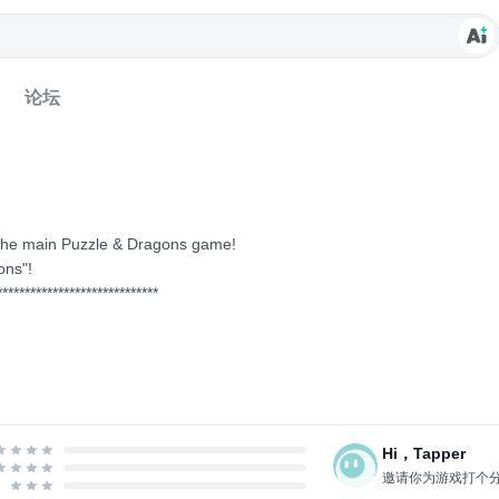
论坛
 the main Puzzle & Dragons game!
ons"!
*****************************
, PuzzChalle is an official Puzzle & Dragons spinoff a...
Hi，Tapper
邀请你为游戏打个