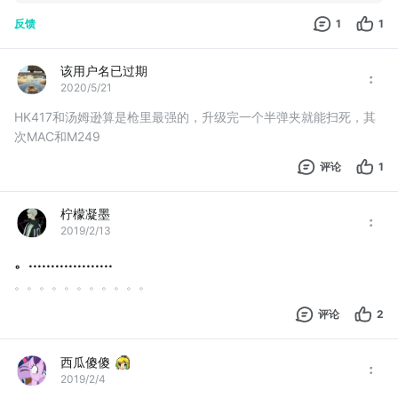
反馈
1
1
该用户名已过期
2020/5/21
HK417和汤姆逊算是枪里最强的，升级完一个半弹夹就能扫死，其
次MAC和M249
评论
1
柠檬凝墨
2019/2/13
。...................
。。。。。。。。。。。
评论
2
西瓜傻傻
2019/2/4