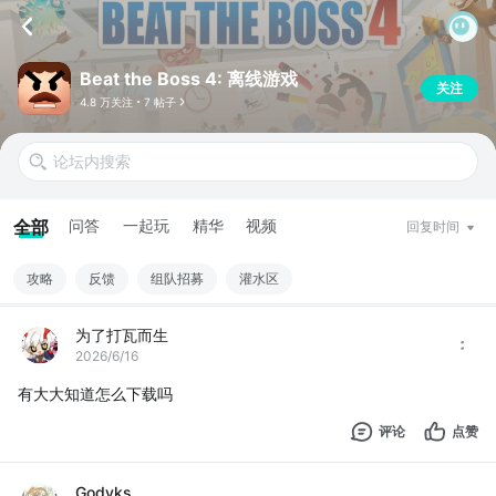
Beat the Boss 4: 离线游戏
关注
4.8 万关注
7 帖子
全部
问答
一起玩
精华
视频
回复时间
攻略
反馈
组队招募
灌水区
为了打瓦而生
2026/6/16
有大大知道怎么下载吗
评论
点赞
Godyks