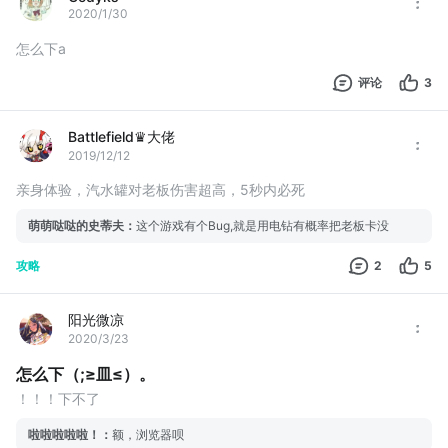
2020/1/30
怎么下a
评论
3
Battlefield♛大佬
2019/12/12
亲身体验，汽水罐对老板伤害超高，5秒内必死
萌萌哒哒的史蒂夫
：
这个游戏有个Bug,就是用电钻有概率把老板卡没
攻略
2
5
阳光微凉
2020/3/23
怎么下（;≥皿≤）。
！！！下不了
啦啦啦啦啦！
：
额，浏览器呗