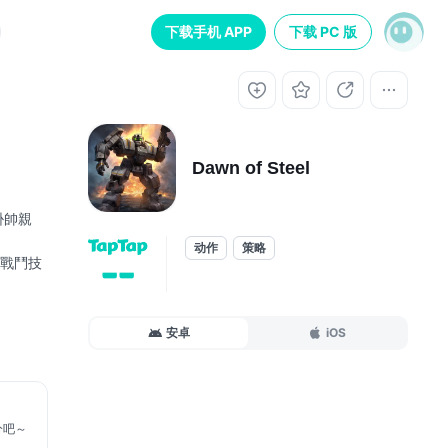
下载手机 APP
下载 PC 版
Dawn of Steel
掛帥親
动作
策略
戰鬥技
--
撥動操
安卓
iOS
遊戲工作
分吧～