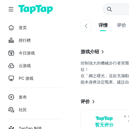
详情
评价
首页
排行榜
游戏介绍
今日游戏
控制強大的機械步行者突襲
云游戏
征！
在「鋼之曙光」這款充滿
PC 游戏
能本身將決定戰果。建設自
在戰鬥中使用直接控制來
发布
控方式，指尖輕掃即可釋放
评价
室 Superweapon 的第一款.
社区
暂无评分
TapTap 制造