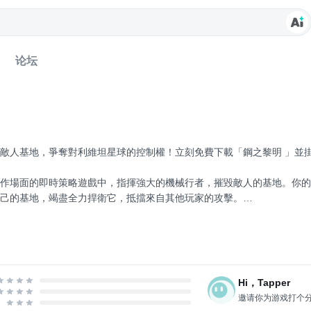
论坛
敵人基地，爭奪對利維坦星球的控制權！立刻免費下載「鋼之黎明 」並
動作場面的即時策略遊戲中，指揮強大的機械行者，摧毀敵人的基地。你的
己的基地，竭盡全力捍衛它，抵擋來自其他玩家的攻擊。
指揮自己的作戰單位，組織其防禦，並最大化利用敵人的弱點。透過直覺式
機器人強大的攻擊威力。令人翹首等待的 專屬遊戲「鋼之曙光」是熱門
..
Hi，Tapper
邀请你为游戏打个