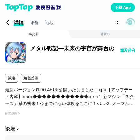
下载 App
详情
评价
论坛
安卓
iOS
メタル戦記―未来の宇宙が舞台のシューティ
策略
角色扮演
最新バージョン(1.00.45)を公開いたしました！<p>【アップデー
ト内容】<br>◆◆◆◆◆◆◆◆◆◆◆◆<br>1. 新マシン「スタ
ーズ」系の襲来！今までにない体験をここに！<br>2. ノーマルス
テージ96まで開放。より強い敵が登場！<br>4. ノーマルステー
所需权限
ジの「掃討」機能が開放。より時間を短縮できる！<br>7.ラッキ
ールーレットがグレードアップ。より多くのアイテムをご用意！<
论坛
br>8.パイロット「ロイ」がスキル覚醒で新たなバトル快感！<br
>9.新アイテム「結晶ガード」登場。敵の...