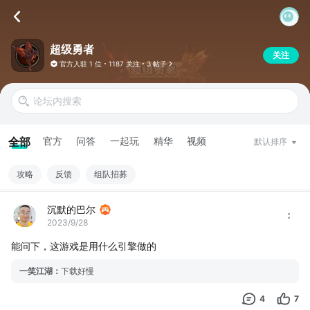
超级勇者
关注
官方入驻
1 位
1187 关注
3 帖子
全部
官方
问答
一起玩
精华
视频
默认排序
攻略
反馈
组队招募
沉默的巴尔
2023/9/28
能问下，这游戏是用什么引擎做的
一笑江湖
：
下载好慢
4
7