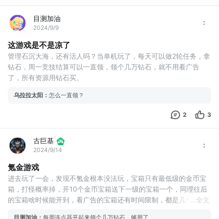
目测加油
2024/9/9
这游戏是不是凉了
管理石沉大海，还有活人吗？当单机玩了，每天可以做2轮任务，拿
钻石，周一竞技结算可以一直领，领个几万钻石，就不用看广告
了，所有资源用钻石买。
乌拉拉太阳
：
怎么一直领？
2
3
古巨基
2024/9/14
氪金游戏
进去玩了一会，发现不氪金根本没法玩，宝箱只有最低级的金币宝
箱，打怪概率掉，开10个金币宝箱送下一级的宝箱一个，同理往后
的宝箱啥时候能开到，看广告的宝箱还有时间限制，都是几个小时
...
全文
十几个小时的，干啥都要花钻石。广告还不能关闭，垃圾游戏
目测加油
：
每周连点器开起来领个几万钻石，够用了