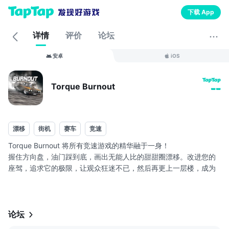
下载 App
详情
评价
论坛
安卓
iOS
Torque Burnout
--
漂移
街机
赛车
竞速
Torque Burnout 将所有竞速游戏的精华融于一身！
握住方向盘，油门踩到底，画出无能人比的甜甜圈漂移。改进您的
座驾，追求它的极限，让观众狂迷不已，然后再更上一层楼，成为
独霸一方的烧胎之王！
特色：
● 浓烟、爆胎、引擎冒火，成就一款逼真的烧胎模拟游戏！
论坛
● 众多类型的车辆，全部具备独有的操控和定制内容。