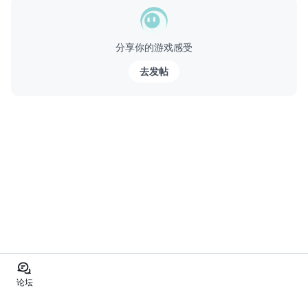
● 引擎滚雷般的雷鸣，响彻您的五脏。
● 支持设备的3D触摸控制。
分享你的游戏感受
备注：
● 推荐但不强制使用网络连接来进行游戏。
去发帖
● Torque Burnout 是一款免费游戏。游戏中的...
论坛