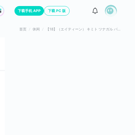
下载手机 APP
下载 PC 版
首页
休闲
【18】（エイティーン） キミト ツナガル パズル日服