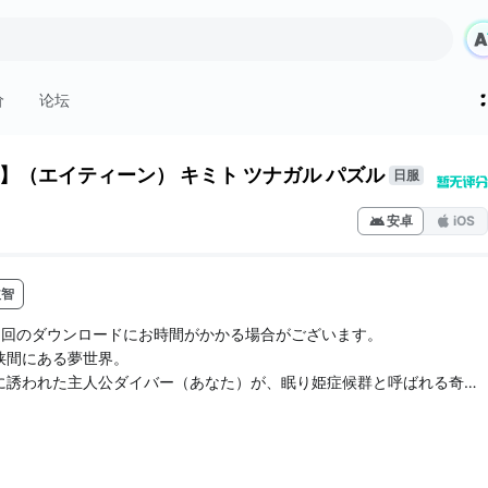
价
论坛
8】（エイティーン） キミト ツナガル パズル
日服
安卓
iOS
益智
初回のダウンロードにお時間がかかる場合がございます。
狭間にある夢世界。
に誘われた主人公ダイバー（あなた）が、眠り姫症候群と呼ばれる奇病
に囚われた女性の心を解放して現実の世界に戻すために戦うミステリア
も特徴でヘッドホン・イヤホン装着でのプレイ推奨！！