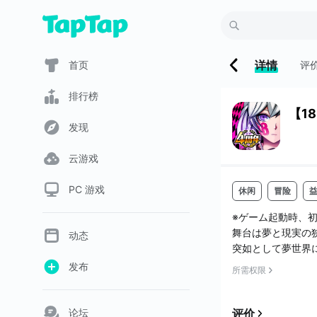
详情
首页
评
排行榜
【1
发现
云游戏
PC 游戏
休闲
冒险
※ゲーム起動時、
舞台は夢と現実の
动态
突如として夢世界
により『夢世界』
发布
所需权限
スパズルRPG。
心地よいサウンド
论坛
评价