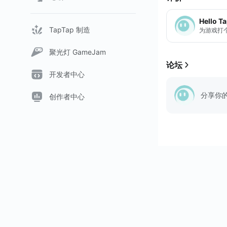
--------------------
◆◇ゲーム紹介◇
Hello T
-------------...
TapTap 制造
为游戏打
聚光灯 GameJam
论坛
开发者中心
分享你
创作者中心