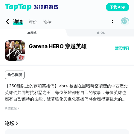
下载 App
详情
评价
论坛
安卓
iOS
Garena HERO 穿越英雄
角色扮演
【250種以上的夢幻英雄們】<br> 被困在黑暗時空裂縫的中西歷史
英雄們共同對抗邪惡之王，每位英雄都有自己的故事，每位英雄也
都有自己獨特的技能，隨著強化與進化英雄們將會獲得更強大的力
量。努力的將每位英雄納入自己的麾下吧。<p>【簡單的操作與熱
所需权限
血的打擊感】<br> 跳脫一般手遊ARPG操作方式，進化的自動戰鬥
讓英雄角色走位更順暢，英雄發招配合手機震動讓發招拳拳到肉，
论坛
臨場感100%。<br><br>【豐富關卡與多種遊戲模式的史詩手遊】
<br> 各種難度的關卡從訓練難度到煉獄難度，讓玩家有挑戰無限的