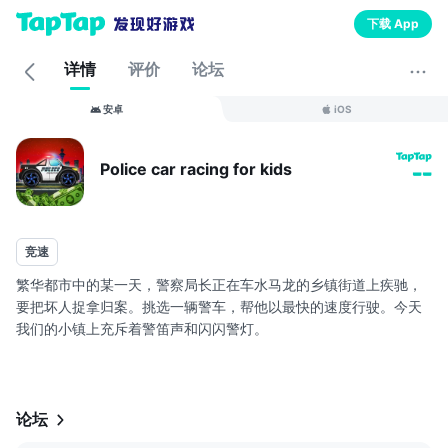
下载 App
详情
评价
论坛
安卓
iOS
Police car racing for kids
--
竞速
繁华都市中的某一天，警察局长正在车水马龙的乡镇街道上疾驰，
要把坏人捉拿归案。挑选一辆警车，帮他以最快的速度行驶。今天
我们的小镇上充斥着警笛声和闪闪警灯。
最棒的儿童警察游戏之一！控制简单，乐趣满满！有大量动作和有
趣的惊喜！在开车体验每一关的独特故事情节的同时，结识可爱的
充满趣味性的警察角色。
论坛
跑车，翻转，音效和令人兴奋的特效，能将每一关转变成动画动作