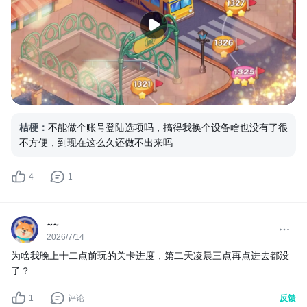
桔梗
：
不能做个账号登陆选项吗，搞得我换个设备啥也没有了很
不方便，到现在这么久还做不出来吗
4
1
~~
2026/7/14
为啥我晚上十二点前玩的关卡进度，第二天凌晨三点再点进去都没
了？
1
评论
反馈