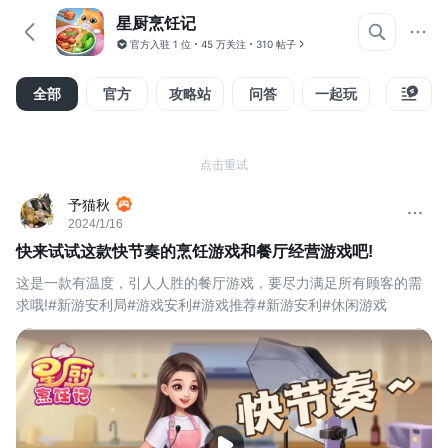
星厨烹饪记
官方入驻
1 位
45 万关注
310 帖子
全部
官方
攻略站
问答
一起玩
精华
点击重试
予猫秋
2024/1/16
快来试试这款快节奏的烹饪游戏和餐厅经营游戏吧!
这是一款有温度，引人人胜的餐厅游戏，要尽力满足所有顾客的需
求哦!#新游安利局#游戏安利#游戏推荐#新游安利#休闲游戏