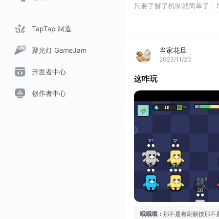
只要了解了机制就简单了，
TapTap 制造
聚光灯 GameJam
当家花旦
2023/11/20
开发者中心
这咋玩
创作者中心
哦哦哦
：
那不是有刷新按那不