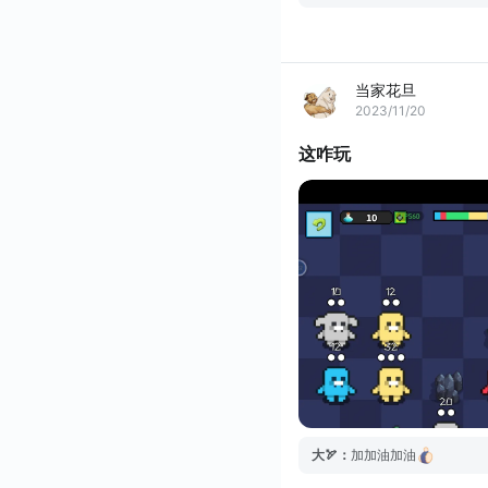
当家花旦
2023/11/20
这咋玩
大🏹
：
加加油加油