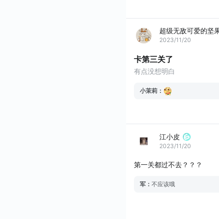
超级无敌可爱的坚
2023/11/20
卡第三关了
有点没想明白
小茉莉
：
江小皮
2023/11/20
第一关都过不去？？？
军
：
不应该哦