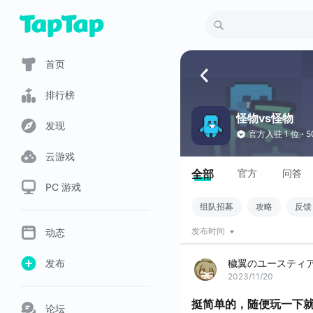
首页
排行榜
怪物vs怪物
发现
官方入驻
1 位
5
云游戏
全部
官方
问答
PC 游戏
组队招募
攻略
反馈
动态
发布时间
穢翼のユースティ
发布
2023/11/20
挺简单的，随便玩一下
论坛