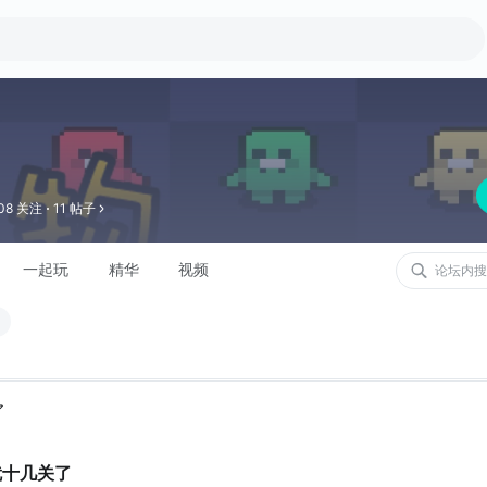
08 关注
11 帖子
一起玩
精华
视频
ア
就十几关了