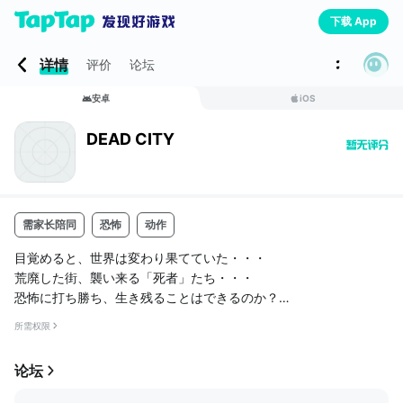
下载 App
详情
评价
论坛
安卓
iOS
DEAD CITY
需家长陪同
恐怖
动作
目覚めると、世界は変わり果てていた・・・
荒廃した街、襲い来る「死者」たち・・・
恐怖に打ち勝ち、生き残ることはできるのか？
---------------------------------------------------------------------
所需权限
-------------------------------------------
ゲーム紹介：
论坛
街に蔓延る「死者」たちを殲滅していく爽快ガンシューティング
ゲーム「DEAD CITY」