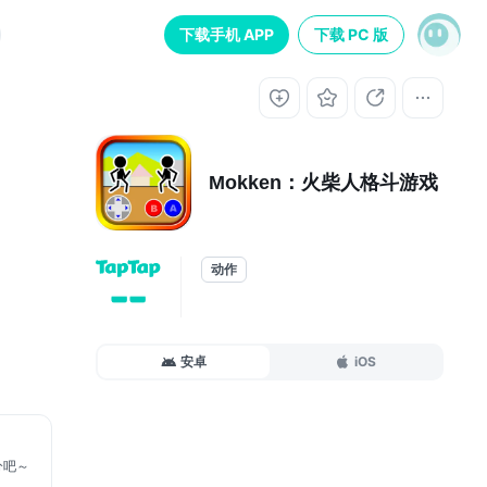
下载手机 APP
下载 PC 版
Mokken：火柴人格斗游戏
动作
--
安卓
iOS
分吧～