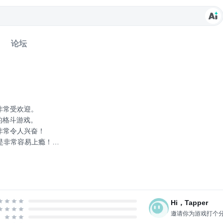
论坛
en非常受欢迎。
的格斗游戏。
式非常令人兴奋！
这是非常容易上瘾！
戏。
模式：Mokken 1，Mokken 2和Sekken。
ken 2。
Hi，Tapper
拳击和踢球击败多少敌人。使用方便：
邀请你为游戏打个