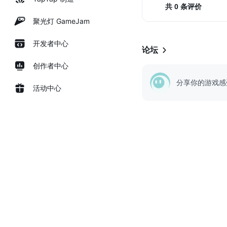
按钮A：打孔
共 0 条评价
按钮B：踢
聚光灯 GameJam
*反击
开发者中心
论坛
决定柜台是非常有利的。它
创作者中心
分享你的游戏感
活动中心