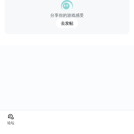
專屬裝備。
●武將連技：多位武將接續施放技能，威力疊加大絕招。
分享你的游戏感受
●陣型相剋：陣形屬性相生相剋，調整陣形攻無不克。
去发帖
●情緣組合：收集越多武...
论坛