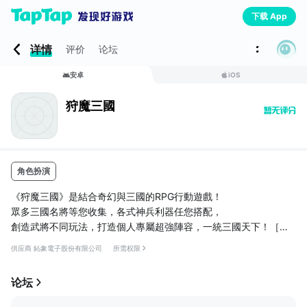
下载 App
详情
评价
论坛
安卓
iOS
狩魔三國
角色扮演
《狩魔三國》是結合奇幻與三國的RPG行動遊戲！
眾多三國名將等您收集，各式神兵利器任您搭配，
創造武將不同玩法，打造個人專屬超強陣容，一統三國天下！［遊
戲特色］
供应商 鈊象電子股份有限公司
所需权限
●眾多武將：三國名將陸續登場、精緻華麗卡牌造型等您收集。
●創新玩法：戰鬥中即時分配能量，考驗即時操控臨場反應，一舉
论坛
逆轉勝負。
●自由換裝：所有武將自由配裝，搭配裝備強化、洗鍊，打造個人