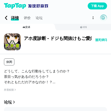
下载 App
详情
评价
论坛
安卓
iOS
アホ度診断 - ドジも間抜けもご愛嬌！Tes
休闲
どうして、こんな行動をしてしまうのか？
茶目っ気があるのだろうか？
それともただのアホなのか！？
所需权限
どうしてなんだろう？？
论坛
疑問に思ったそこのあなた、この診断をやってみよう！！
自分のアホ度を知れるよ！！