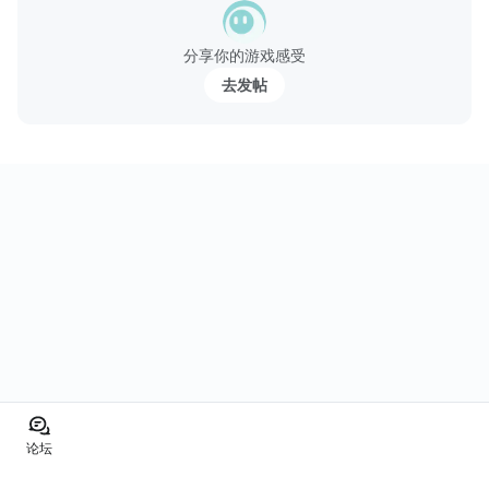
この診断では、ランダムに出題される15問の質問や心理テストに
分享你的游戏感受
より、回答者の脳内の「アホ度」がどの程度を占めているかを数
去发帖
値化します！！
自分でやるもよし！！友人にやらせるもよし！！話題作りに使う
もよし！！
◆◇こんな方にオススメ！！◆◇
☆話題作りに使いたい
☆心理テスト、占い、診断を...
论坛