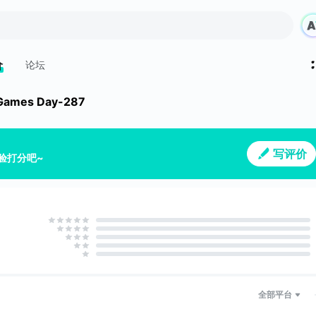
价
论坛
Games Day-287
写评价
验打分吧~
全部平台