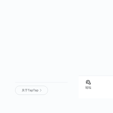
论坛
关于TapTap
营业执照
｜
沪 ICP 备 16012525 号
｜
沪网文（2025）0236-071 号
｜
增值