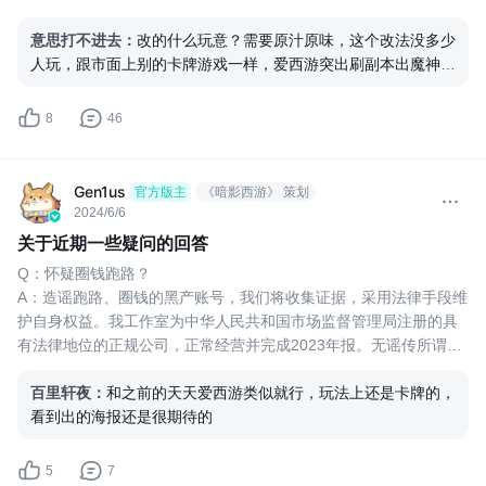
关卡每月更新一次，可以掉落最新橙卡，且体力上限增加至1000
点。
意思打不进去
：
改的什么玩意？需要原汁原味，这个改法没多少
对于魔神的改进，我们想在每天下午6点随机发出一只魔神，这只魔
人玩，跟市面上别的卡牌游戏一样，爱西游突出刷副本出魔神机
神无法被击败，但会通过伤害排名发放奖励。
制，榜单排行拿精元，策划没玩过吗？
我们想增加卡池抽奖模式，每月更新新卡牌供玩家抽取（类似原神
8
46
Gen1us
官方版主
《暗影西游》 策划
2024/6/6
关于近期一些疑问的回答
Q：怀疑圈钱跑路？
A：造谣跑路、圈钱的黑产账号，我们将收集证据，采用法律手段维
护自身权益。我工作室为中华人民共和国市场监督管理局注册的具
有法律地位的正规公司，正常经营并完成2023年报。无谣传所谓跑
路、圈钱，如再发现此般言论，我司将通过法律武器维护我司权
益。
百里轩夜
：
和之前的天天爱西游类似就行，玩法上还是卡牌的，
Q：游戏什么时候上线？
看到出的海报还是很期待的
A：游戏的开发不是一蹴而就的事情，而是细水长流的考量。我们与
动辄几百几千万甚至上亿投资的游戏不同，我工作室体量小，
5
7