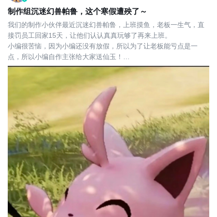
制作组沉迷幻兽帕鲁，这个寒假遭殃了～
我们的制作小伙伴最近沉迷幻兽帕鲁，上班摸鱼，老板一生气，直
接罚员工回家15天，让他们认认真真玩够了再来上班。
小编很苦恼，因为小编还没有放假，所以为了让老板能亏点是一
点，所以小编自作主张给大家送仙玉！
活动名称：分享送仙玉
活动奖励：仙玉*600(上线后发放)
活动时间：2024年1月30日-3月9日
参与方式：在评论区分享你与《爱西游》的点点滴滴，并留下邮
箱，我们将在评论区抽出10位西行者送出活