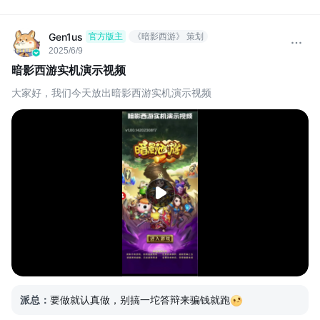
Gen1us
官方版主
《暗影西游》 策划
2025/6/9
暗影西游实机演示视频
大家好，我们今天放出暗影西游实机演示视频
派总
：
要做就认真做，别搞一坨答辩来骗钱就跑