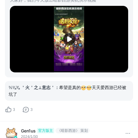
⅓⅛⅜ ＇火＇之⊥意志＇
：
希望是真的
天天爱西游已经被
坑了
3
3
Gen1us
官方版主
《暗影西游》 策划
2024/1/30