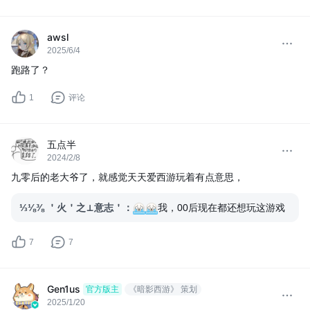
awsl
2025/6/4
跑路了？
1
评论
五点半
2024/2/8
九零后的老大爷了，就感觉天天爱西游玩着有点意思，
⅓⅛⅜ ＇火＇之⊥意志＇
：
我，00后现在都还想玩这游戏
7
7
Gen1us
官方版主
《暗影西游》 策划
2025/1/20