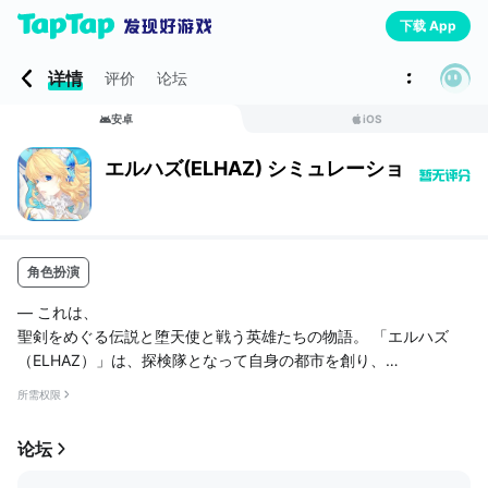
下载 App
详情
评价
论坛
安卓
iOS
エルハズ(ELHAZ) シミュレーションRPG
角色扮演
― これは、
聖剣をめぐる伝説と堕天使と戦う英雄たちの物語。 「エルハズ
（ELHAZ）」は、探検隊となって自身の都市を創り、
そこを拠点として、各地を探検したり、他のユーザーの都市を攻
所需权限
撃したり
自身の町を防御するなどのソーシャル要素を持つシミュレーショ
论坛
ンRPGゲームです。
・自身の町を築くことが好き