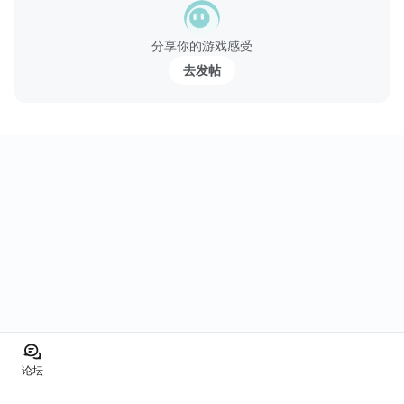
・能力値を強化して他の人と戦うことが好き
・カードを集めてゲームを進めることが 好き
分享你的游戏感受
・ストーリーを見て追随体験することが好き
去发帖
これらの要素を持つシミュレーションRPGゲ...
论坛