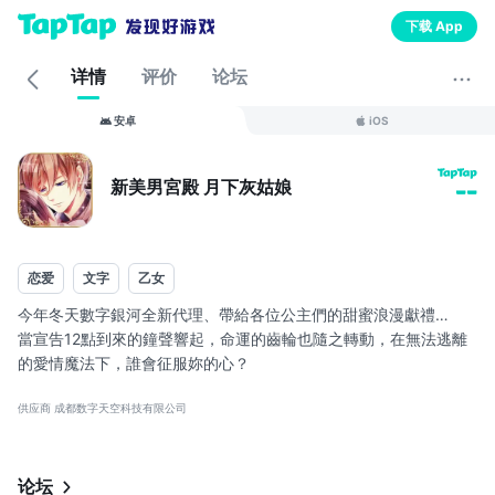
下载 App
详情
评价
论坛
安卓
iOS
新美男宮殿 月下灰姑娘
--
恋爱
文字
乙女
今年冬天數字銀河全新代理、帶給各位公主們的甜蜜浪漫獻禮…
當宣告12點到來的鐘聲響起，命運的齒輪也隨之轉動，在無法逃離
的愛情魔法下，誰會征服妳的心？
供应商 成都数字天空科技有限公司
日本系列會員突破1200萬人、台港澳地區超過80萬玩家熱烈支持的
人氣女性向戀愛遊戲以全新面貌攻佔妳的心！大幅更新的使用介
面、更加精緻的高畫質圖像，將帶給妳全新的心動體驗。
论坛