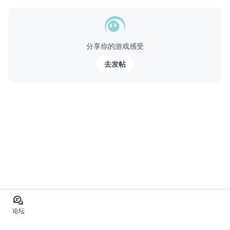
故事
原本只是個平凡少女的妳，竟然成為了一國的公主……？！
分享你的游戏感受
在這個國家，每個女孩都有被指名為公主的資格，公主有權選出下
一任國王，而未來國王人選的關鍵鑰匙，竟然為妳所掌握...
去发帖
论坛