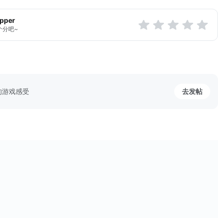
apper
个分吧~
的游戏感受
去发帖