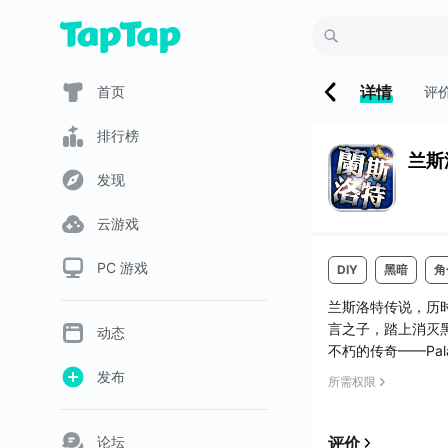
详情
首页
评
排行榜
兰斯
发现
云游戏
PC 游戏
DIY
黑暗
角
兰斯洛特传说，历时
言之子，踏上消灭
动态
不朽的传奇——Pal
的”，如同山一般坚
发布
所需权限
或善于弓箭，或精
缔造了一个传奇的中
论坛
评价