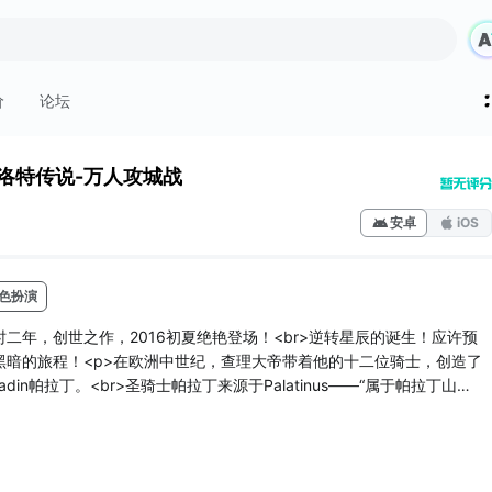
价
论坛
洛特传说-万人攻城战
安卓
iOS
色扮演
二年，创世之作，2016初夏绝艳登场！<br>逆转星辰的诞生！应许预
黑暗的旅程！<p>在欧洲中世纪，查理大帝带着他的十二位骑士，创造了
adin帕拉丁。<br>圣骑士帕拉丁来源于Palatinus——“属于帕拉丁山
毅的骑士贵族。<br>帕拉丁并不只有一位骑士，他们带着神秘的面纱，
于魔法，但他们更是一个团体！一群不可分割的战友！<br>他们用血和泪
世纪欧洲。<br>时隔千年，黑暗再度来袭。但是英...