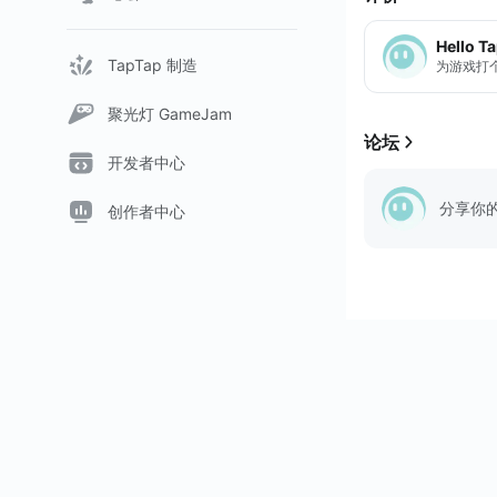
√ 輕鬆上手，欲罷
Hello T
√ 參與錦標賽，成
TapTap 制造
为游戏打
√ 組成隊伍，在U
√ 使用道具和同伴
聚光灯 GameJam
√ 升級你的UNO
论坛
√ 自訂遊戲，邀請朋友
开发者中心
分享你
创作者中心