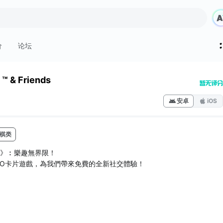
价
论坛
™ & Friends
安卓
iOS
棋类
ends》︰樂趣無界限！
NO卡片遊戲，為我們帶來免費的全新社交體驗！
球數百萬的粉絲一起輕鬆玩UNO！加入最大的手機遊戲社群之一，盡情享
，全新遊戲模式和錦標賽讓你喊出「UNO！」時，特別過癮！