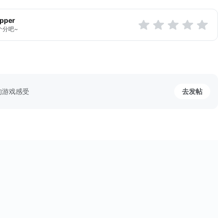
不能！
apper
為UNO冠軍！
个分吧~
NO雙人組對戰中大獲全勝！
，以多變的戰術出奇制勝！
同伴，發揮他們的力量！
...
的游戏感受
去发帖