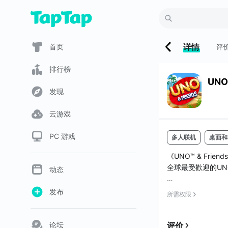
详情
首页
评
排行榜
UNO 
发现
云游戏
PC 游戏
多人联机
桌面和
《UNO™ & Fri
全球最受歡迎的U
动态
與朋友、家人及全
发布
所需权限
受免費的多人遊戲
遊戲特色︰
论坛
评价