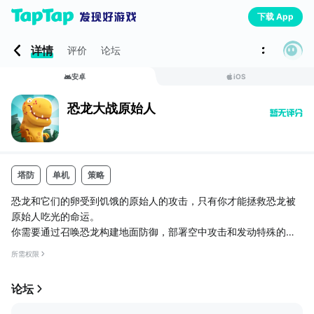
下载 App
详情
评价
论坛
安卓
iOS
恐龙大战原始人
塔防
单机
策略
恐龙和它们的卵受到饥饿的原始人的攻击，只有你才能拯救恐龙被
原始人吃光的命运。
你需要通过召唤恐龙构建地面防御，部署空中攻击和发动特殊的技
能来对抗原始人。
所需权限
重现侏罗纪
论坛
释放暴龙，三角龙，迅猛龙等有名的恐龙，来保卫你宝贵的蛋。
用令人惊叹的方式捍卫自己的蛋