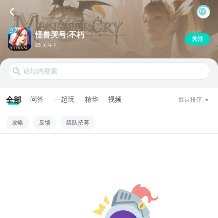
怪兽哭号:不朽
关注
85 关注
全部
问答
一起玩
精华
视频
默认排序
攻略
反馈
组队招募