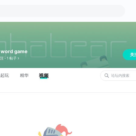
h word game
关
关注
1 帖子
一起玩
精华
视频