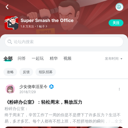
Super Smash the Office
关注
1.8 万关注
1 帖子
全部
问答
一起玩
精华
视频
发布时间
攻略
反馈
组队招募
少女侥幸活至今
2018/7/29
《粉碎办公室》：轻松周末，释放压力
粉碎办公室：
终于周末了，辛苦工作了一周的你是不是攒下了许多压力？生活不
易，多才多艺。每个人都有不想上班，不想挤地铁的瞬间，就像上
...
全文
学时候想要毁灭学校，上班了也想毁灭办公室。