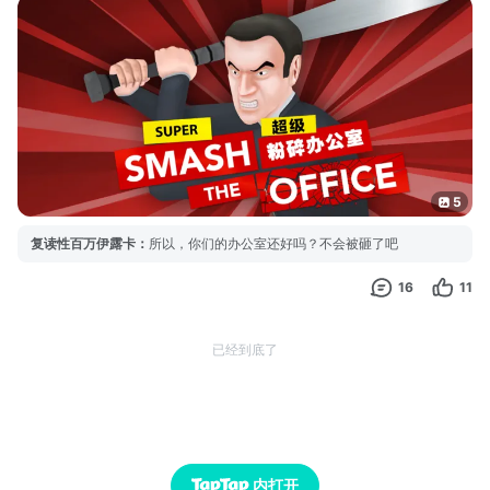
在《粉碎办公室》中，你将扮演一位正在办公室加班的程序员史蒂
夫，辛苦加班了一夜后，情绪瞬间爆炸。游戏的过程中，你什么都
不用想，只需要拿起斧头，砍碎这些办公桌办公椅！而且游戏有时
间限制哦，需要越快毁掉办公室越好。
因为时间要求，所
5
复读性百万伊露卡
：
所以，你们的办公室还好吗？不会被砸了吧
16
11
已经到底了
内打开