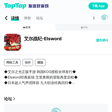
下载 App
详情
评价
论坛
安卓
iOS
艾尔战纪-Elsword
网络工具
动作
横版
◆艾尔之光正版手游‧韩国KOG授权全球发行◆
◆Elsword经典延续‧艾里奥斯的冒险再度启程◆
◆日本超人气声优阵容‧九大职业经典回归◆
《艾尔战记》完美传承了艾尔之光的剧情、世界观及人物设定，用
漫画的方式诠释了爱、正义、冒险、守护与梦想。拥有3D动漫场景
论坛
与特效，搭配手游首创的3D Multi-Angle技术，一场超越维度的热
血激战即将展开！