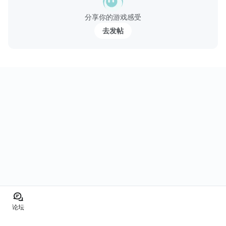
【游戏特色】
分享你的游戏感受
◆传承动漫端游始祖 完美延续Elsword经典
传承端游《艾尔之光》原作人物、场景、世界观、玩法等经典元
去发帖
素，以高精细度的3D立体画面、...
论坛