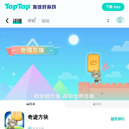
下载 App
9
详情
评价
论坛
安卓
iOS
奇迹方块
官方入驻