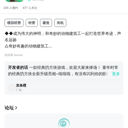
205 人
预约
477 人
关注
模拟经营
经营
建造
街机
◆◆成为伟大的神明，和奇妙的动物建筑工一起打造世界奇迹，声
名远扬
△奇妙有趣的动物建筑工
△紧张刺激的抛方块
供应商 liuman
△亲自建造奇迹建筑
△打造乐园提高收入
开发者的话
一款经典扔方块游戏，欢迎大家来捧场！ 童年时常
△与友人竞争排行
的经典扔方块全新升级亮相~啦啦啦，有没有闪到你的眼睛？有
更多
◆◆原本的奇迹建筑在历史和时间中摇摇欲坠，风烛残存。现在你
没有，有没有！ 这是一款开发团队花费心思做的游戏，经典扔
将有机会亲自督工建造
发条橙
方块加上多种新奇设定，还有建设各种世界奇迹开放赚钱的模拟
厂商
经营玩法，诶好像有点像胡渣~不过真心很好玩！ 近期会发布安
卓版本，欢迎大家预约~
论坛