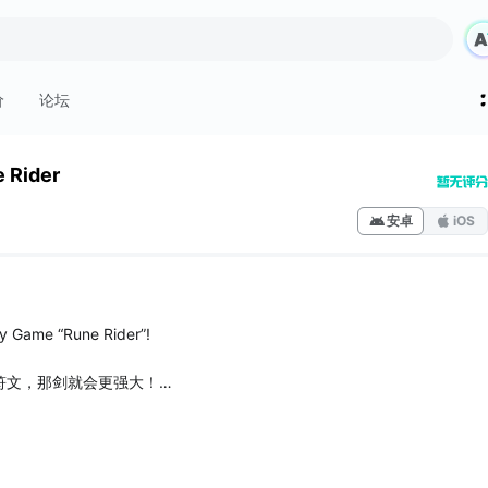
价
论坛
 Rider
安卓
iOS
y Game “Rune Rider”!
符文，那剑就会更强大！
类型的符文是最重要的。
情符号。
杀死许多敌人！你可以做到吗？
非常强大的！