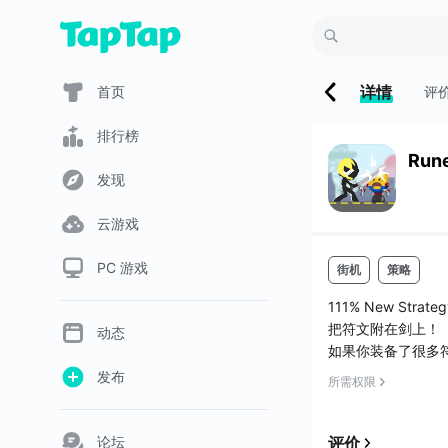
详情
首页
评
排行榜
Rune
发现
云游戏
PC 游戏
街机
策略
111% New Strateg
把符文附在剑上！
动态
如果你装备了很多
战略上装备了许多
发布
所需权限
摧毁奇怪的脸的表
你必须在24秒内
小心老板！他们是
论坛
评价