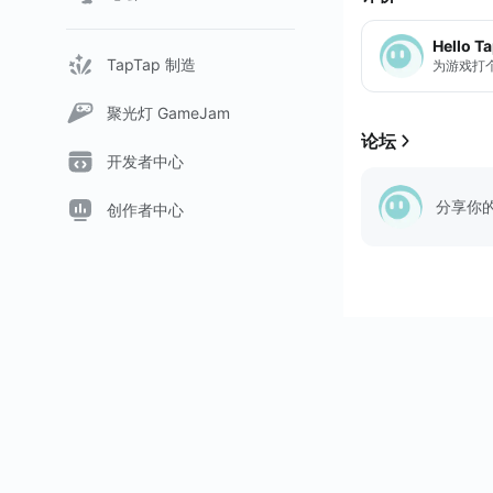
Addictive Idle RP
Hello T
TapTap 制造
为游戏打
游戏特色：
- 收集许多符文和
聚光灯 GameJam
- 感受美丽的图形
论坛
- 美丽的BGM，
开发者中心
- 享受PVP行动战
分享你
- 通...
创作者中心