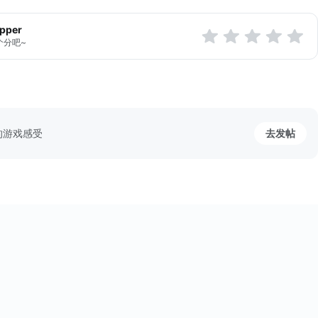
G game “Rune Rider”
apper
个分吧~
剑，更强！
设计。
有趣的声音效果。
斗。
的游戏感受
去发帖