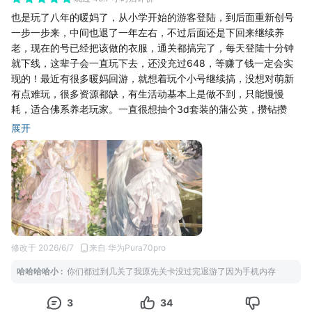
也是玩了八年的暖妈了，从小学开始的游客登陆，到后面重新创号
一步一步来，中间也退了一年左右，不过后面还是下回来继续养
老，现在的号已经把该做的衣服，通关都搞完了，每天登陆十分钟
就下线，这辈子会一直玩下去，还没充过648，等赚了钱一定会实
现的！最近有很多暖妈回游，就想着玩个小号继续搞，没想对萌新
有点难玩，很多资源都缺，有生活动基本上是做不到，只能慢慢
耗，适合佛系养老玩家。一直很想抽个3d套装的蒲公英，攒钻攒
钻，只能等进常驻阁了，到时候估计也得保守攒6w才敢下，不然我
展开
的钻石都白囤了，毕竟现在低于2w就没有安全感，看了下自己的花
钻数量居然有30w，每次攒钻最多到3w就会开始花，像这次复刻的
花嫁扭蛋也是忍住了，本来复刻的第一天就想着为了白月光拿下，
但是因为概率重置，还有四件没抽，觉得还是亏了，就想着还是不
要去花了，毕竟也只是为了遗憾去买单，并且对于不感冒的套装还
是坚定一点，上次联名的古剑奇谭，真的很丑，就因为绝版才忍痛
拿下，结果放着吃灰，虽然背景还能用用，后续还有很多要花钻的
地方，就忍住了，原来有好多扭蛋都是抽了好多部件就停手了，老
修改于 2026/6/7
来自 华为Pura70pro
己你当年怎么这么的随意。对于648的鲸鱼婚纱来说，也是我的白
哈哈哈哈小
:
你们都过到几关了我原先关卡没过完退游了因为手机内存
月光级别，当时刚出的时候就一直惊艳我，好多我想抽的，一定会
全部实现的！我要玩一辈子暖暖！也因为玩奇迹暖暖，还去支持了
3
34
无限暖暖，为此特意买的游戏本。。。叠纸你赢了，其实对于其他