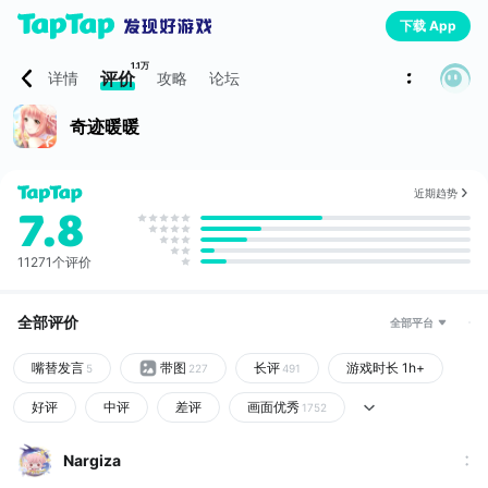
下载 App
1.1万
评价
详情
攻略
论坛
奇迹暖暖
近期趋势
7.8
11271个评价
全部评价
全部平台
嘴替发言
带图
长评
游戏时长 1h+
5
227
491
好评
中评
差评
画面优秀
1752
Nargiza