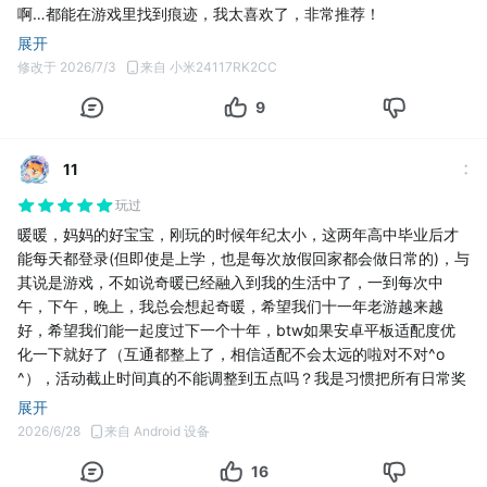
啊…都能在游戏里找到痕迹，我太喜欢了，非常推荐！
展开
修改于 2026/7/3
来自 小米24117RK2CC
9
11
玩过
暖暖，妈妈的好宝宝，刚玩的时候年纪太小，这两年高中毕业后才
能每天都登录(但即使是上学，也是每次放假回家都会做日常的)，与
其说是游戏，不如说奇暖已经融入到我的生活中了，一到每次中
午，下午，晚上，我总会想起奇暖，希望我们十一年老游越来越
好，希望我们能一起度过下一个十年，btw如果安卓平板适配度优
化一下就好了（互通都整上了，相信适配不会太远的啦对不对^o
^），活动截止时间真的不能调整到五点吗？我是习惯把所有日常奖
励一次性做完然后再晚上清体力＋全部领取的，每次凌晨做日常发
展开
现活动截止了或者游戏更新维护了真的很痛苦，这么多年了我都还
2026/6/28
来自 Android 设备
没适应这个截止时间꒦ິ^꒦ິ
16