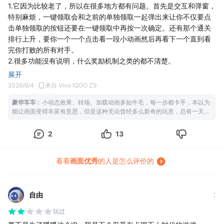
非常多，还精细，这算是一个非常大的优势了，都说了毕竟是一个
1.它因为比较老了，所以在很多地方都有问题。首先是交互和弹窗，
换装游戏嘛。
特别麻烦，一键领取会和之前的单独领取一起弹出来让你不仅要点
我对奇暖的这些话就这些了，暂时想不到其他的了，之后想到会再
击单独领取的按钮还要在一键领取中再按一次确定。还有那个通关
补充的。
排行上升，要你一个一个点击看一段小动画然后再看下一个直到看
完你打败的所有对手。
2.很多功能没有说明，什么奖励机制之类的都不清楚。
3.服装获取难度比较大，新手没有什么福利，都是不好看的衣服。
展开
平日里不会有活动赠送抽卡资源，只能是周年庆、生日这些有点福
2026/6/4
来自 Vivo IQOO Z9
利赠送。不过有的卡池服装还算便宜，一般两个月可以有一套。
豪华车车
:
小动态效果、转场、加载动画多如牛毛，每一步都卡手，本以为
4.服装搭配性不高，因为特姿的都是一大坨，普姿的也不好看。搭
能让画面变得丰富有意思，但是这种无论曾经多么新奇的玩意，总有一天会
建场景还有点意思，现在看板有新功能了，搭配这方面我觉得造景
因为时间而显得掉价和落后，但是卡手的稀碎手感却是永恒的。日积月累下
比服装搭配还更灵活。
来只会让本来就不那么喜欢的游戏变得折磨到要删除。并且还可能会叠加这
2
13
5.服装挺好看的，不过风格比较偏向甜美洛丽塔、西式公主裙、日
些效果，看完这个点击一次不太可能会响应的确认再给你多次播放相同又重
复的小动画效果... 真的好折磨啊！受不了了要是说这因为是老游戏啥底层代
式小清新这种，如果喜欢这些以外的服装类型说实话来玩会吃力不
码改不了，那我真的也是新时代游戏人无法再适应这么古老的东西，简直无
讨好，因为无论是什么主题，基本都是一条大裙子。中式风格如果
看看
画面优秀
的人是怎么评价的
法接受！游戏很好，但是玩起来真的好折磨，再会。
是小套装还算好看，但是大套装的就有特别多丑的，简直像传奇里
的服装一般丑。
6.还有一点特别重要的，就是里面的服装制作特别繁琐。通关主线
自由
需要的服装也特别难制作。首先它可能会是套娃式制作，先要有大
玩过
量来自限次数关卡的A，然后要一堆A来制作B，之后还要一堆B来制