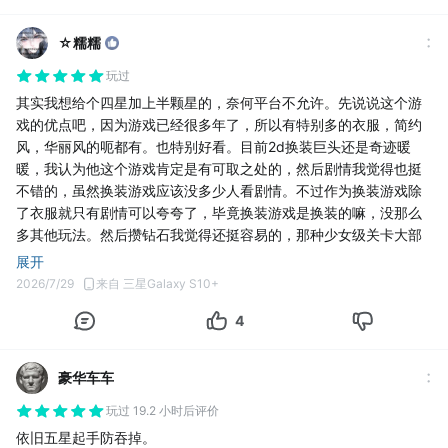
☆糯糯
玩过
其实我想给个四星加上半颗星的，奈何平台不允许。先说说这个游
戏的优点吧，因为游戏已经很多年了，所以有特别多的衣服，简约
风，华丽风的呃都有。也特别好看。目前2d换装巨头还是奇迹暖
暖，我认为他这个游戏肯定是有可取之处的，然后剧情我觉得也挺
不错的，虽然换装游戏应该没多少人看剧情。不过作为换装游戏除
了衣服就只有剧情可以夸夸了，毕竟换装游戏是换装的嘛，没那么
多其他玩法。然后攒钻石我觉得还挺容易的，那种少女级关卡大部
分都有钻石给，或者就是一些设计图纸和体力，金币啥的，然后公
展开
主级就基本都是钻石了，抽阁也只需要几千钻，不过live2d就需要3
2026/7/29
来自 三星Galaxy S10+
万左右了，但我觉得挺值的，缺点就是把这个游戏嗯就有那种有生
4
之年套装就是非常肝的意思，地狱级难度啊喂，开荒也非常的肝，
对新手挺不友好的，说实话。复刻衣服的时候也会涨价1000~2000
钻，说实话，有点多了，毕竟有些衣服本来就2000钻，这涨价得太
豪华车车
高了。还有那个嗯，服务态度嘛，感觉不是很好，安卓iOS互通喊了
多久了第12年才端上来，兑换码也非常稀少就是了。但说了这么
玩过 19.2 小时后评价
多，我其实还是挺推荐这个游戏的，毕竟他作为一个换装游戏衣服
依旧五星起手防吞掉。