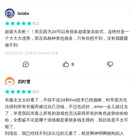
游戏需要一直更替资源，不抽就会落后来说，奇迹暖暖真的很适合
慢悠悠的，看见自己女鹅穿的这些漂亮的裙裙，就想着自己也打扮
lulalu
的美美的，衣服越多越满足，尊嘟很爱奇迹暖暖。
玩过
超级大衣柜！！而且因为2d可以有很多超级复杂款式，这绝对是一
个大大大优势，而且风格种类也很多，只有你想不到，没有我暖暖
做不到
2026/6/28
来自 Android 设备
9
四时雪
玩过
衣服太太太好看了，不得不说2d和live技术已然巅峰，时常因为无
法得到所有衣服而难过自己没钱，不过也还好，emo一会儿就过去
了，毕竟我玩市面上所有的游戏也无法获得所有的角色皮肤哈哈哈
哈，全图鉴不论是哪个游戏都是要很多钱支撑的，我目前是不太可
能了。
到现在，我已经找不到没出过的元素了，精灵啊神明啊猫狗拟人