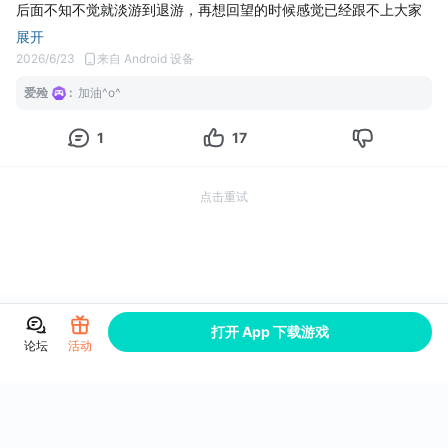
后面不知不觉就淡游到退游，再想回望的时候感觉已经跟不上大家
的进度了，我也会关注奇迹暖暖的活动，看到出了很多比较吸引我
展开
的服装，但是我一下载登录，看见我那几件零星的衣服，突然就觉
2026/6/23
来自 Android 设备
得，跟不上了。
爱殓
:
加油^o^
不过也没事，谢谢奇迹暖暖在我为数不多的幼时游戏生涯里画上一
笔。
1
17
点击重试
打开 App 下载游戏
论坛
活动