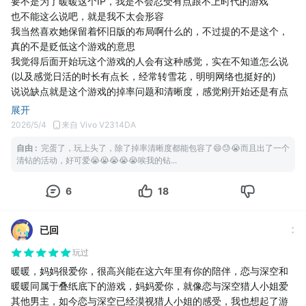
要不是为了暖暖这个IP，我是不会忍受有点跟不上时代的游戏
作C...并且需要的材料特别多，没有充够50块钱你要一点又一点扫
也不能这么说吧，就是我不太会形容
荡，并且掉率材料特别少，有很多是要那种有刷取次数限制的材
我当然喜欢她保留着怀旧版的布局啊什么的，不过提的不是这个，
料，所以一套衣服可能要几个星期。当然这是最少时间的，最多的
真的不是贬低这个游戏的意思
可能要...不清楚了，因为还没有刷到。
我觉得后面开始玩这个游戏的人会有这种感觉，实在不知道怎么说
7.基本没有什么调查问卷，游戏里的毛病也不知道去哪里反馈，反馈
(以及感觉日活的时长有点长，经常转雪花，明明网络也挺好的)
了也没有用，毕竟我说的那些问题以前就有了，现如今依旧如此。
说说缺点就是这个游戏的掉率问题和清晰度，感觉刚开始还是有点
8.所以综合评价是:想玩去买号。如果真的想自己养号，可以在5月
卡关的 因为没什么体力去刷 毕竟不是每个人都会买很多体力
份前入坑，这样就可以碰上福利还算好的周年庆，要不然玩起来特
展开
值得优化的地方还是很多的，也看到有些玩家一直在提
别艰难，我不知道这游戏到底还想不想要新玩家，反正现在看来不
2026/5/4
来自 Vivo V2314DA
哎呀，反正玩了就懂了，也不是不能玩，就是得静心，我感觉好多
是很想要的。
自由
:
完蛋了，玩上头了，除了掉率清晰度都能包容了😄😓😭而且出了一个
现在的游戏都得静心
清钻的活动，好可爱😭😭😭😭😭唉我的钻...
不然就玩不下去 不是说这个游戏玩不下去，就是一种状态
这游戏氪金方面比较好玩的点是，你充值他还有那种充值套装活动
6
18
就比如说有月卡套，你充30块钱就可以拿到那个套装了(叫星什么
石，好像是这个，如果你达到了没有去兑换的话，下一次这个石头
就清空了，换不了了，你得重新充钱了)
已回
不知道是不是我的错觉，我总感觉，对这个游戏不是很上心，因为
玩过
我闪耀暖暖，无限暖暖都玩过，说不出是哪里的区别，就感觉哪里
暖暖，妈妈很爱你，很高兴能在这六年里有你的陪伴，恋与深空和
怪怪的，可能是我想多了
暖暖同属于叠纸底下的游戏，妈妈爱你，就像恋与深空猎人小姐爱
反正感觉还有一些槽点，但是懒得吐槽了，因为一般玩奇迹暖暖
其他男主，如今恋与深空已经漠视猎人小姐的感受，我也想起了游
的，都是冲暖暖来的吧，大部分都是包容缺点了