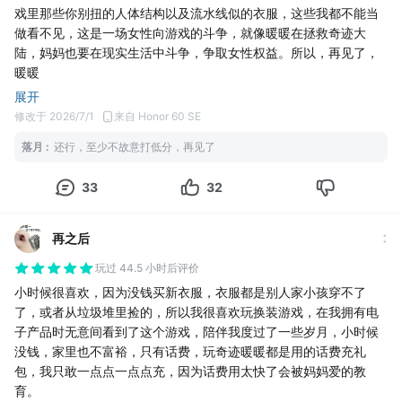
戏里那些你别扭的人体结构以及流水线似的衣服，这些我都不能当
这个游戏对我的唯一优点就是可以给暖暖换装
不过能像闪耀暖暖
做看不见，这是一场女性向游戏的斗争，就像暖暖在拯救奇迹大
一样聊天什么的那就更好了，想在看板听暖暖说话
陆，妈妈也要在现实生活中斗争，争取女性权益。所以，再见了，
暖暖
展开
修改于 2026/7/1
来自 Honor 60 SE
落月
:
还行，至少不故意打低分，再见了
33
32
再之后
玩过 44.5 小时后评价
小时候很喜欢，因为没钱买新衣服，衣服都是别人家小孩穿不了
了，或者从垃圾堆里捡的，所以我很喜欢玩换装游戏，在我拥有电
子产品时无意间看到了这个游戏，陪伴我度过了一些岁月，小时候
没钱，家里也不富裕，只有话费，玩奇迹暖暖都是用的话费充礼
包，我只敢一点点一点点充，因为话费用太快了会被妈妈爱的教
育。