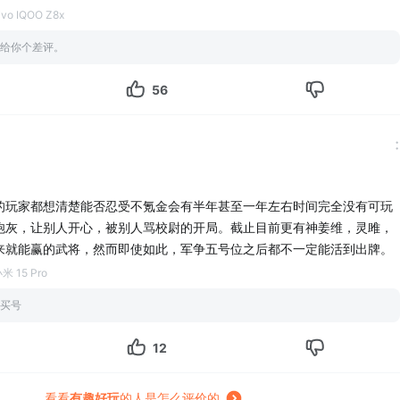
vo IQOO Z8x
给你个差评。
56
的玩家都想清楚能否忍受不氪金会有半年甚至一年左右时间完全没有可玩
炮灰，让别人开心，被别人骂校尉的开局。截止目前更有神姜维，灵雎，
来就能赢的武将，然而即使如此，军争五号位之后都不一定能活到出牌。
米 15 Pro
买号
12
看看
有趣好玩
的人是怎么评价的