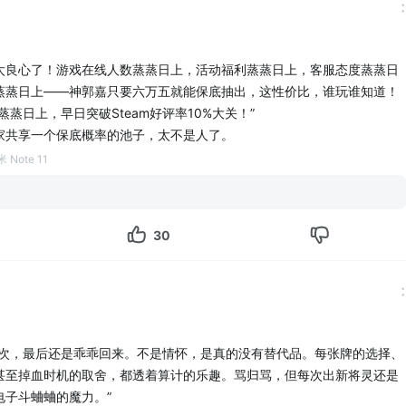
手游绝对是国内最懂玩家、最有特色、最具情怀的国风卡牌游戏。它不靠
家，不靠简单的福利留住玩家，而是凭借独特的氪金体验、极致的对局环
制，让无数玩家又爱又“难忘”。在快餐游戏遍地走的时代，唯有三国杀始
用阴间武将、离谱机制、偏心运营陪伴玩家数年，属实是手游界难得一见
太良心了！游戏在线人数蒸蒸日上，活动福利蒸蒸日上，客服态度蒸蒸日
蒸蒸日上——神郭嘉只要六万五就能保底抽出，这性价比，谁玩谁知道！
蒸蒸日上，早日突破Steam好评率10%大关！”
家共享一个保底概率的池子，太不是人了。
 Note 11
30
三次，最后还是乖乖回来。不是情怀，是真的没有替代品。每张牌的选择、
甚至掉血时机的取舍，都透着算计的乐趣。骂归骂，但每次出新将灵还是
电子斗蛐蛐的魔力。”