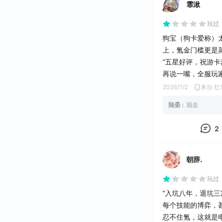
总而言之，三国杀
霏湫
炫酷的画质吸引玩
玩过
境、优秀的平衡机
终坚守初心，坚持
狗宝（狗卡爱称）
的“神作”。
上，氪金门槛更是
“五星好评，祝游卡
再说一嘴，全服玩
2026/7/2
来自 红米
陆晏
:
我去
2
朝辞.
玩过
“入坑八年，退坑
每个技能的博弈，
忍不住氪，这就是