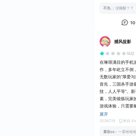
不失.
:
没睡醒？？
10
捕风捉影
玩过
在琳琅满目的手机
作，多年屹立不倒
无数玩家的“厚爱与
首先，三国杀手游
技，人人平等”。
素，完美锻炼玩家
游戏体验，只需要
掉浮躁。这种用氪
展开
感，让玩家深刻懂得
2026/7/9
来自 Viv
其次，三国杀的游
喜欢cc
:
一星哈哈
度，强势武将偶尔