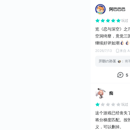
阿巴巴巴
玩过
览《恋与深空》之
空洞绮靡，竟觉三
继续好评如潮
2026/7/13
来自 A
开朗の孙某
:
将
5
痴
玩过
这个游戏已经丧失
将分梯度匹配。按
义，可以删掉。