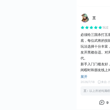
王
玩过
必须给三国杀打五
底，每位武将的技
玩法选择十分丰富
友开黑都合适。对
代。
新手入门门槛友好
闲暇时和朋友线上
也不会乏味，喜欢
展开
2026/7/18
来自 小
王
:
以上所述纯属瞎
9