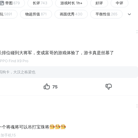
带图
879
长评
743
游戏时长 1h+
好评
中评
玩
5891
物超所值
871
画面优秀
430
平衡性佳
265
长排位碰到大将军，变成富哥的游戏体验了，游卡真是丝慕了
PO Find X9 Pro
骂狗卡，大汉之栋梁也
75
一个将魂将可以吊打宝珠将
一加手机15