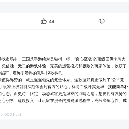
44
游戏市场中，三国杀手游绝对是独树一帜、“良心至极”的顶级国风卡牌大
，凭借独一无二的游戏体验、完美的运营模式和极致的玩家体验，收获了
难忘”，堪称手游界的教科书级标杆。
最值得称赞的，就是遥遥领先的氪金体系。这款游戏真正做到了“公平竞
新手玩家上线就能深刻体会到官方的贴心，标将白板朴实无华，技能简单朴
的心态。而史诗、限定、动态武将更是游戏的点睛之笔，想要拥有强势的
耐心积累、适度投入，让玩家在漫长的攒资源过程中，充分磨炼心性、戒
金划分游戏体验、用武将强度区分段位的设计，极大提升了游戏的层次
付出才有回报，十分“正能量”。
o IQOO Neo8
戏平衡堪称业内天花板，常年稳定无槽点。游戏官方一直用心调整武将强
哈
小砍、弱势武将常年不变，完美维持了对局的趣味性。每一局游戏都充满