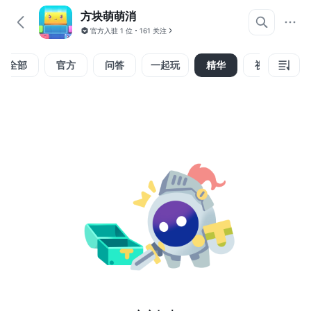
方块萌萌消
官方入驻
1 位
161 关注
全部
官方
问答
一起玩
精华
视频
组