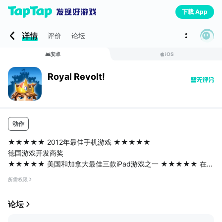
下载 App
详情
评价
论坛
安卓
iOS
Royal Revolt!
动作
★★★★★ 2012年最佳手机游戏 ★★★★★
德国游戏开发商奖
★★★★★ 美国和加拿大最佳三款iPad游戏之一 ★★★★★ 在17
个国家里收到“iPhone 5上特别好玩”的推荐
所需权限
《皇家起义》是苹果App Store商店里的稀世之宝，让你不需要花一
分钱也能有完整的游戏体验 —— Touchgen.net
论坛
《皇家起义》是一款全新的攻城游戏，令人惊艳的三维图形和直观
的控制让你轻易率领军队推翻贪婪的亲贵，夺回父亲的王位！