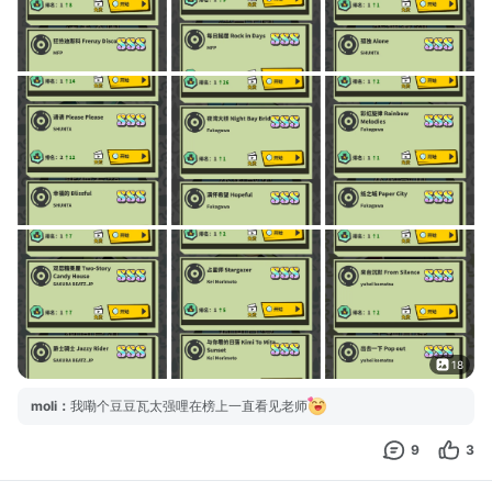
18
moli
：
我嘞个豆豆瓦太强哩在榜上一直看见老师
9
3