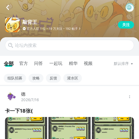
敲背王
关注
官方入驻
1 位
19 万关注
192 帖子
全部
官方
问答
一起玩
精华
视频
默认排序
组队招募
攻略
反馈
灌水区
德
2026/7/16
卡一下18张(