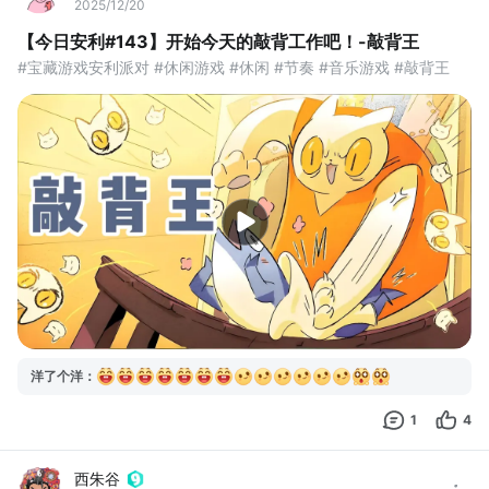
2025/12/20
【今日安利#143】开始今天的敲背工作吧！-敲背王
#宝藏游戏安利派对 #休闲游戏 #休闲 #节奏 #音乐游戏 #敲背王
洋了个洋
：
1
4
西朱谷