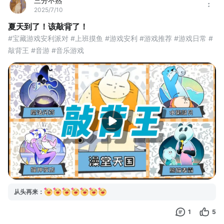
三分不熟
2025/7/10
夏天到了！该敲背了！
#宝藏游戏安利派对 #上班摸鱼 #游戏安利 #游戏推荐 #游戏日常 #
敲背王 #音游 #音乐游戏
从头再来
：
1
5