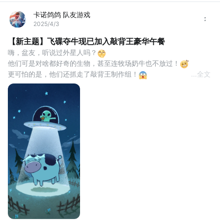
卡诺鸽鸽 队友游戏
2025/4/3
【新主题】飞碟夺牛现已加入敲背王豪华午餐
嗨，盆友，听说过外星人吗？
他们可是对啥都好奇的生物，甚至连牧场奶牛也不放过！
更可怕的是，他们还抓走了敲背王制作组！
...
全文
在与外星人“亲密接触”的过程中，制作组与外星人进行了长达数月的
深度交流！
————————以下省略1万字——————
于是，我们的新主题 “飞碟夺牛” 就这样正式上线啦！撒花！
这次我们也为大家准备了10首好听