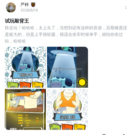
严梓
2026/6/19
试玩敲背王
快去玩！哈哈哈，太上头了，没想到还有这样的音游，后期难度还
是挺大的，但是上手很软题，很适合坐车时候单手，就怕你坐过
站，哈哈哈