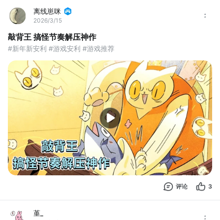
离线崽咪
2026/3/15
敲背王 搞怪节奏解压神作
#新年新安利 #游戏安利 #游戏推荐
评论
3
堇_