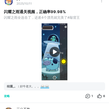
2025/10/11
闪耀之雨通关视频，正确率99.98%
闪耀之雨全连击了，还差4个漂亮就完美了#敲背王
桔灝_。
：
好牛老大。。。
攻略
1
6