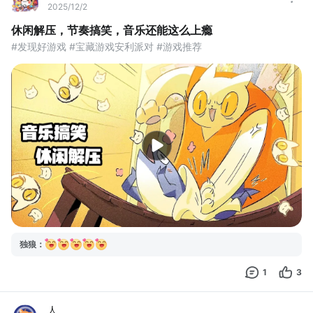
2025/12/2
休闲解压，节奏搞笑，音乐还能这么上瘾
#发现好游戏 #宝藏游戏安利派对 #游戏推荐
独狼
：
1
3
人