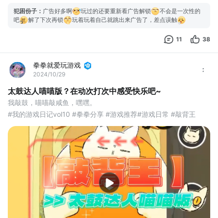
犯困份子
：
广告好多啊
玩过的还要重新看广告解锁
不会是一次性的
吧
解了下次再锁
玩着玩着自己就跳出来广告了，差点误触
11
38
拳拳就爱玩游戏
2024/10/29
太鼓达人喵喵版？在动次打次中感受快乐吧~
我敲鼓，喵喵敲咸鱼，嘿嘿。
#我的游戏日记vol10 #拳拳分享 #游戏推荐#游戏日常 #敲背王