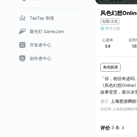
风色幻想Onlin
TapTap 制造
电脑/主机
官方入驻
聚光灯 GameJam
心愿单
适用
开发者中心
54
1
创作者中心
角色扮演
「你，相信奇迹吗
《风色幻想Onli
故事背景，展示冰
故事发生在天空战
发行
上海悠游网软
陆，展开新生活。
供应商 上海悠游网软
《风色幻想Onli
◉游戏有明亮可爱
评价
3 条
◉独特的「冒险执