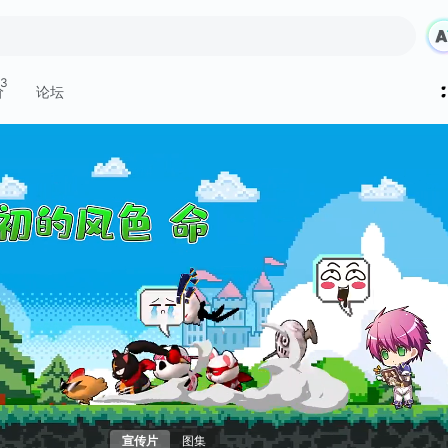
3
价
论坛
宣传片
图集