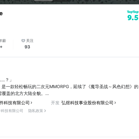
e
9.5
年龄
关注
6+
93
……？」
ne》是一款轻松畅玩的二次元MMORPG，延续了《魔导圣战～风色幻想》的
雪覆盖的北方大陆全貌。
争结束三年后，玩家扮演北方大陆的难民携带「命运之书」流亡至南方大
件科技有限公司
开发
弘煜科技事业股份有限公司
件科技有限公司
隐私政策
ne》与国际版同步，重视玩家体验，降低操作难度，同时保证游戏的乐趣。
的二次元风格和简单易懂的操作，即使是低负载的小笔电也能畅玩。
照」系统让玩家自由切换职业，每个职业有独特成长系统。