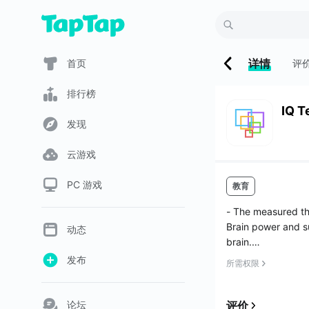
详情
首页
评
排行榜
IQ T
发现
云游戏
PC 游戏
教育
- The measured the
Brain power and su
动态
brain.
Brain power is also
发布
所需权限
In the "IQ Test",
论坛
评价