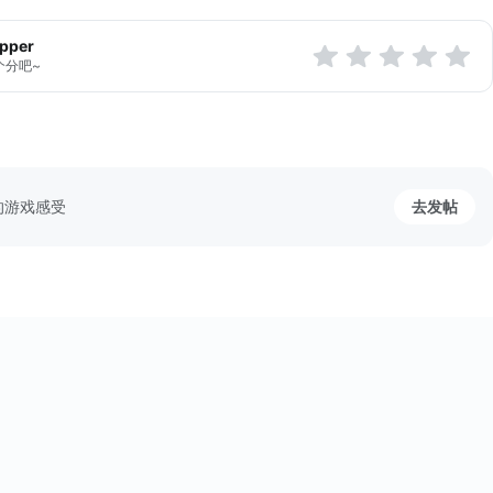
...
apper
个分吧~
的游戏感受
去发帖