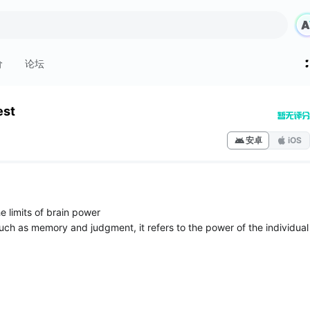
价
论坛
est
安卓
iOS
 limits of brain power
ch as memory and judgment, it refers to the power of the individual
 personal qualities, but you can train in the training.