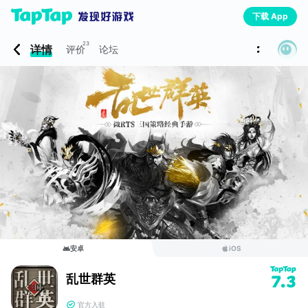
下载 App
23
详情
评价
论坛
安卓
iOS
乱世群英
7.3
官方入驻