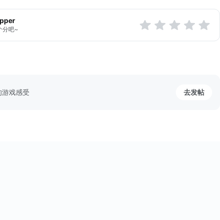
apper
个分吧~
的游戏感受
去发帖