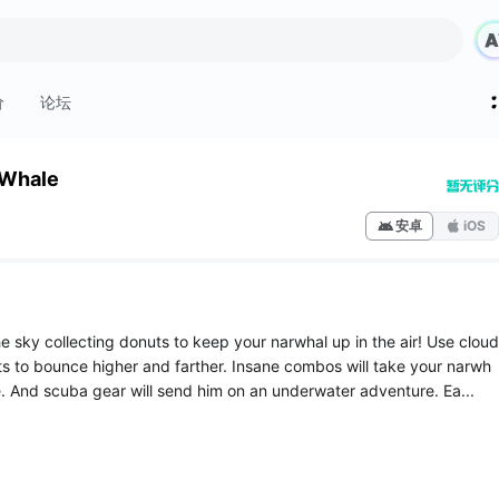
价
论坛
 Whale
安卓
iOS
 sky collecting donuts to keep your narwhal up in the air! Use cloud
ts to bounce higher and farther. Insane combos will take your narwh
e. And scuba gear will send him on an underwater adventure. Ea...