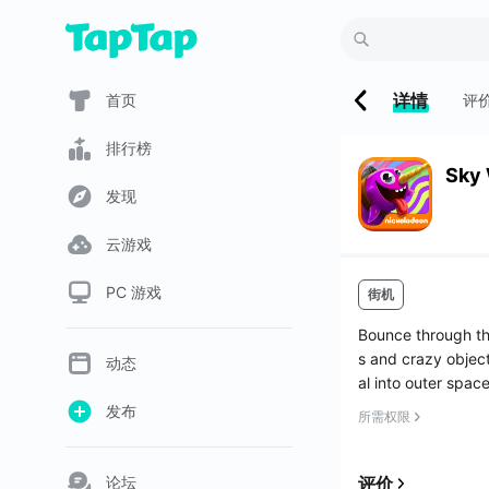
详情
首页
评
排行榜
Sky
发现
云游戏
PC 游戏
街机
Bounce through the
s and crazy objec
动态
al into outer spac
发布
所需权限
论坛
评价