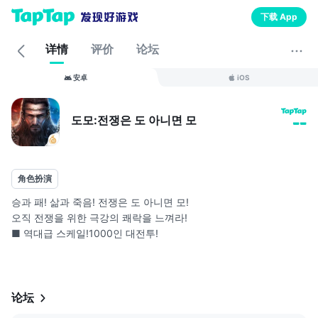
下载 App
详情
评价
论坛
安卓
iOS
도모:전쟁은 도 아니면 모
--
角色扮演
승과 패! 삶과 죽음! 전쟁은 도 아니면 모!
오직 전쟁을 위한 극강의 쾌락을 느껴라!
■ 역대급 스케일!1000인 대전투!
모든유저가 하나의 스크린 안에서 치열하게 벌이는 전투!
트리플킬! 펜타킬! 패왕칭호에 도전하라!
전장에서 공을 세운 자에게는 관직을 부여하는 계급시스템!
论坛