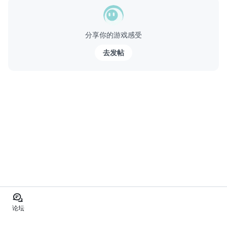
■던전게임에서 즐길수 없는 박진감!오픈필드에서의 다양한 켄텐
츠!
分享你的游戏感受
갇힌 느낌의 던전형 게임플레이 방식을 탈피!
오픈필드에서 자유로운 탐색을 통한 랜덤BOSS ...
去发帖
论坛