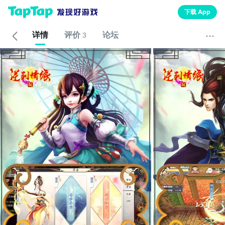
下载 App
详情
评价
论坛
3