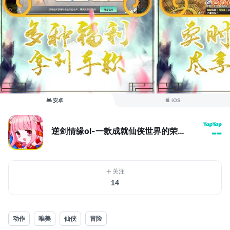
安卓
iOS
逆剑情缘ol-一款成就仙侠世界的荣耀手游
--
关注
14
动作
唯美
仙侠
冒险