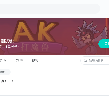
p 测试版）
关
关注
392 帖子
一起玩
精华
视频
灌水区
活动！！！