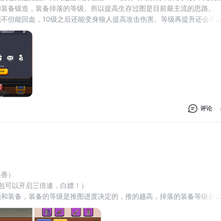
装备锻造，装备掉落的等级。所以提高生存过图是目前最主流的思路。 
不但能回血，10级之后还能变身狼人提高攻击伤害。等级再提升还会有
..
，有点长啊。 
技能是所有技能里面CD时间
评论
很香）
包可以开启三倍速，白嫖！）
能和装备，装备的等级是推图进度决定的，推的越高，掉落的装备等级越
..
的试错，猛点治疗准没错，带着斩杀一起点，咔咔推图。装备可以用熔炉
，也可以在神秘商店买（目前只能买到50级的）