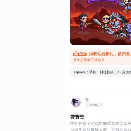
抽取钻石豪礼，横扫兽
登录后查看开奖结果
square
：
手机一抖挂机搞，AK突突
💦
2025/8/21
赞赞赞
技能在这个游戏里的重要程度远
是因为技能等级太低。目前的技能