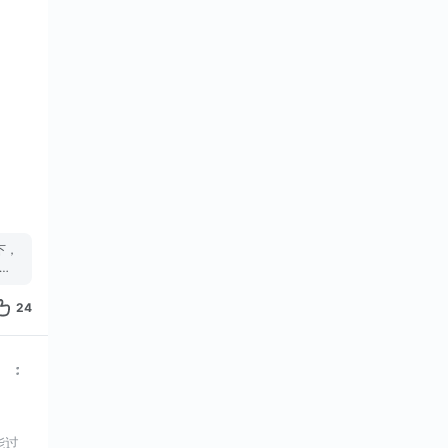
下，
帮
24
能过