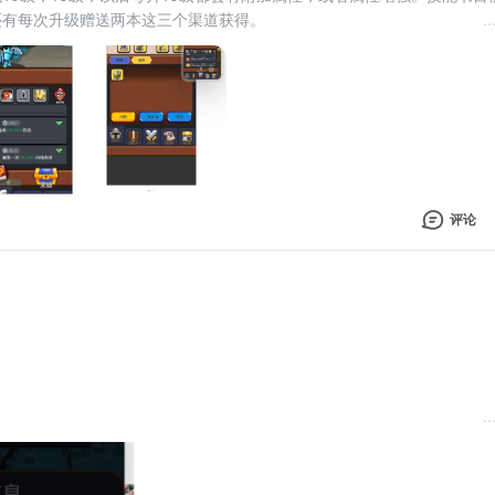
有每次升级赠送两本这三个渠道获得。 
..
和
评论
..