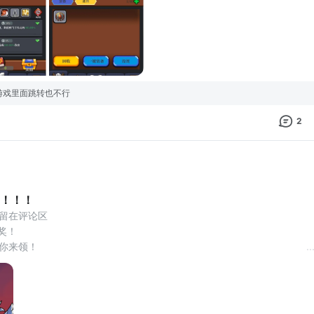
者等晚上
游戏里面跳转也不行
2
！！！
以留在评论区
奖！
奖等你来领！
..