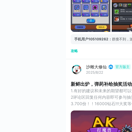
扫荡最好是完全卡住后再用，或
手机用户105109262
：
群搜不到，
攻略
沙雕大修仙
官方版主
2025/8/22
新鲜出炉，弹药补给抽奖活动
1.有好的建议和未来的期望都可
2评论区回复任何内容即可参与抽
3.700份！！16000钻石!!!大
4.开奖日期2025年/8月/31号