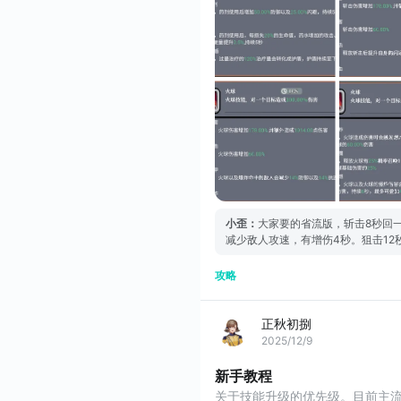
小歪
：
大家要的省流版，斩击8秒回
减少敌人攻速，有增伤4秒。狙击12
忙抗伤害。炸弹辣鸡辣鸡辣鸡，目前
攻略
正秋初捌
2025/12/9
新手教程
关于技能升级的优先级。目前主流