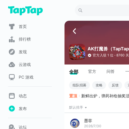
首页
排行榜
AK打魔兽（TapTa
发现
官方入驻
1 位
8760 
云游戏
全部
官方
问答
PC 游戏
组队招募
攻略
反馈
动态
置顶
新鲜出炉，弹药补给抽奖
默认排序
发布
墨菲
2026/7/30
论坛