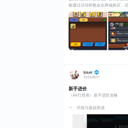
能通过活动和氪金在商城购买，还
 关于技能升级的优先级。目前主流的思路是推图。因为这游戏打楼层boss没有时间限制，所以只要不死就能过
图。而过图又关联的挂机回报率
loser
2025/8/21
新手进价
《AK打怪兽》新手进阶攻略
一、升级与基础养成
（一）英雄升级