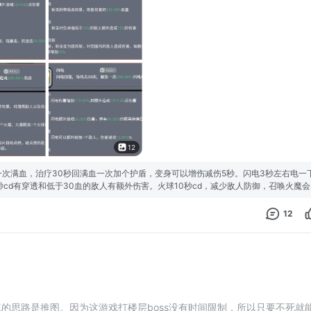
12
一次满血，治疗30秒回满血一次加个护盾，变身可以增伤减伤5秒。闪电3秒左右电一
秒cd有穿透和低于30血的敌人有额外伤害。火球10秒cd，减少敌人防御，召唤火魔会
版本建议不要点，除非你其他技能都满级了，谢谢
12
的思路是推图。因为这游戏打楼层boss没有时间限制，所以只要不死就