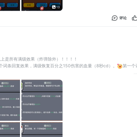
13
评论
以上是所有满级效果（炸弹除外）！！！！
个词条回复效果，满级恢复百分之150伤害的血量（8秒cd）。
第一个
..
击抗、抗连击百分之25持续4秒）这个效果我目前没感觉有啥作用，也不
实一下。