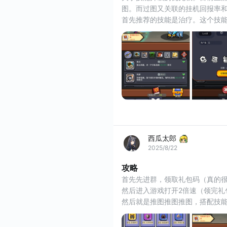
图。而过图又关联的挂机回报率和
首先推荐的技能是治疗。这个技能
加增益属性。缺点就是CD有30秒
 第二个推荐的技能是斩击。这个
西瓜太郎
2025/8/22
攻略
首先先进群，领取礼包码（真的
然后进入游戏打开2倍速（领完礼
然后就是推图推图推图，搭配技
技能是一个关键，听从群里大佬
（也是推图决定可以打造的等级）