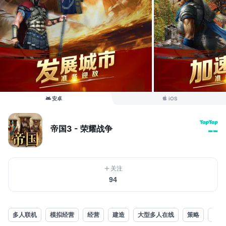
安卓
iOS
帝国3 - 荣耀战争
--
关注
94
多人联机
模拟经营
经营
建造
大型多人在线
策略
角色