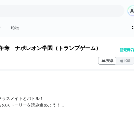
价
论坛
争奪 ナポレオン学園（トランプゲーム）
安卓
iOS
クラスメイトとバトル！
らのストーリーを読み進めよう！
会話の中で進行される実践形式のチュートリアルで
遊べます！