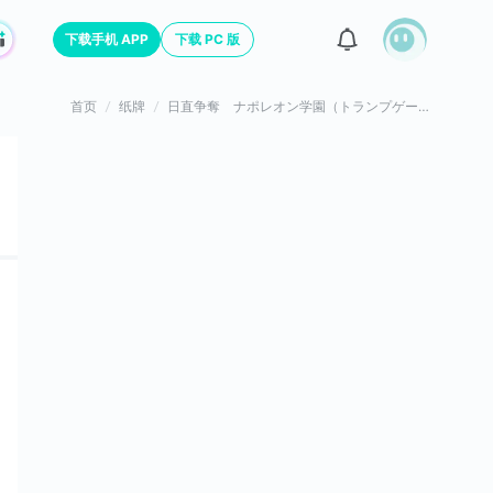
下载手机 APP
下载 PC 版
首页
纸牌
日直争奪 ナポレオン学園（トランプゲーム）