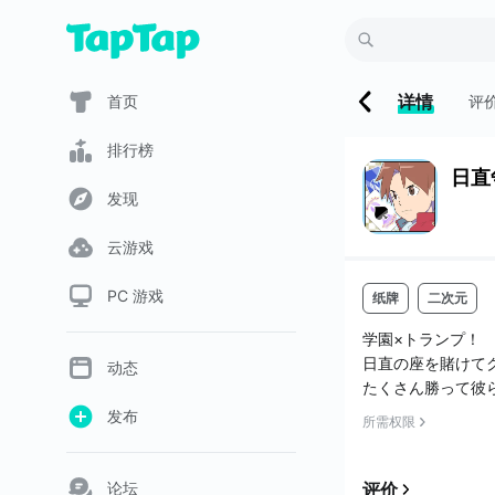
详情
首页
评
排行榜
日直
发现
云游戏
PC 游戏
纸牌
二次元
学園×トランプ！
日直の座を賭けて
动态
たくさん勝って彼
发布
所需权限
キャラクター達の
誰でもカンタンに
论坛
评价