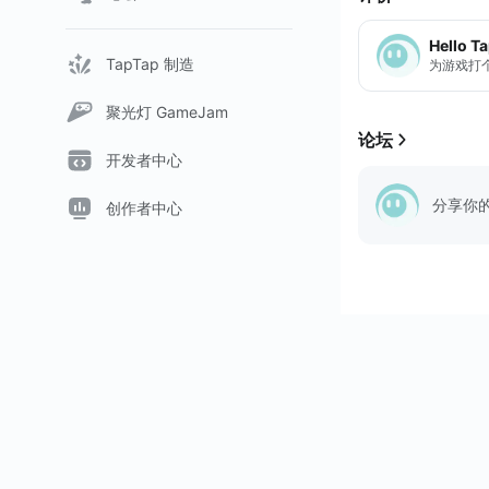
ルールを覚えなが
Hello T
◆ゲームストーリ
TapTap 制造
为游戏打
H市にある私立中
そのおかしなクラ
聚光灯 GameJam
日直という名の支
论坛
开发者中心
◆トランプ・ナポ
分享你
ナ...
创作者中心