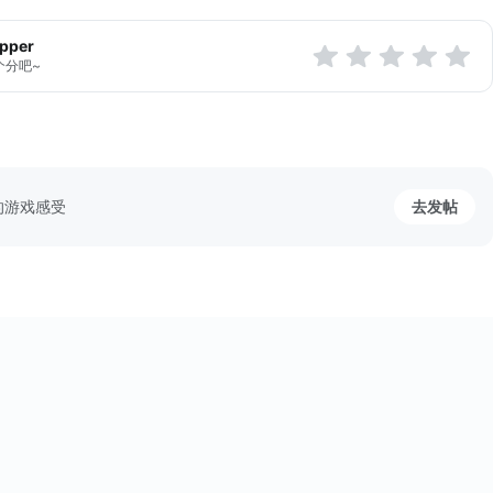
ら生徒達と仲良くなろう！
apper
ー紹介◆
个分吧~
学校ナポレオン学園で日々、帝王学を学ぶ生徒達。
スでは『毎朝行われるトランプゲームで勝利すると
配者になれる』さらにおかしな伝統があった…。
レオンとは？◆
的游戏感受
去发帖