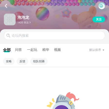
泡泡龙
关注
1420 关注
全部
问答
一起玩
精华
视频
默认排序
攻略
反馈
组队招募