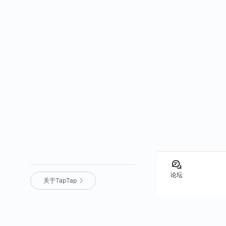
论坛
关于TapTap
营业执照
｜
沪 ICP 备 16012525 号
｜
沪网文（2025）0236-071 号
｜
增值