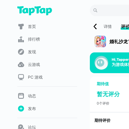
评
首页
详情
排行榜
婚礼沙龙™
发现
Hi,Tapper
云游戏
为游戏体
PC 游戏
期待值
暂无评分
动态
0个评价
发布
期待评价
论坛