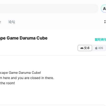
价
论坛
ape Game Daruma Cube
安卓
iOS
Escape Game Daruma Cube!
om here and you are closed in there.
 the room!