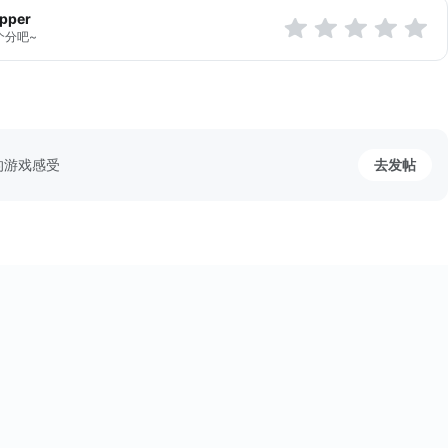
apper
个分吧~
的游戏感受
去发帖