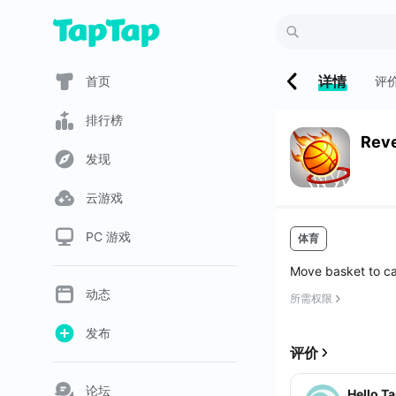
详情
首页
评
排行榜
Reve
发现
云游戏
PC 游戏
体育
Move basket to ca
动态
所需权限
发布
评价
论坛
Hello T