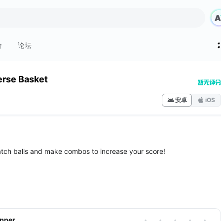
价
论坛
rse Basket
安卓
iOS
tch balls and make combos to increase your score!
apper