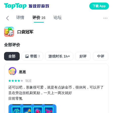
下载 App
详情
评价
论坛
16
口袋冠军
全部评价
全部
带图
游戏时长 1h+
好评
中评
3
崽崽
玩过
还可以吧，形象很可爱，就是有点缺金币，很休闲，可以开了
丢在旁边挂机刷奖励，一天上一两次就好
目前零氪