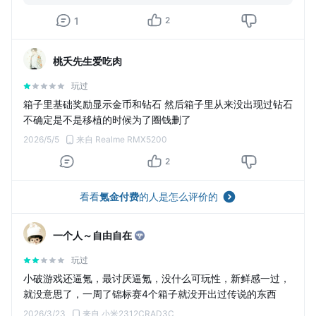
1
2
桃夭先生爱吃肉
玩过
箱子里基础奖励显示金币和钻石 然后箱子里从来没出现过钻石
不确定是不是移植的时候为了圈钱删了
2026/5/5
来自 Realme RMX5200
2
看看
氪金付费
的人是怎么评价的
一个人～自由自在
玩过
小破游戏还逼氪，最讨厌逼氪，没什么可玩性，新鲜感一过，
就没意思了，一周了锦标赛4个箱子就没开出过传说的东西
2026/3/23
来自 小米2312CRAD3C