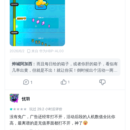
2026/6/2
来自 华为HBP-AL00
烨城阿加西
:
而且每日给的箱子，或者你肝的箱子，看似有
几率出黄，但就是不出！就让你买！倒时候出个活动一两百
块钱让你买，你说气人不？所以别玩！
1
1
忧羽
玩过 29.2 小时后评价
没有免广，广告还经常打不开，活动后段的人机数值全比你
高，最离谱的是充值界面都打不开，神了