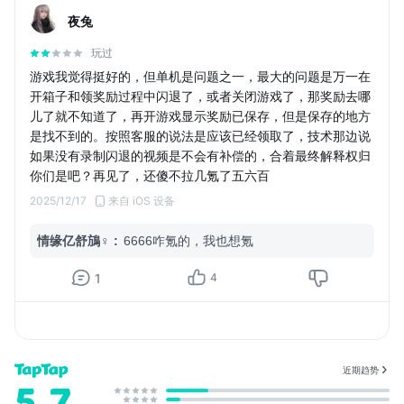
夜兔
玩过
游戏我觉得挺好的，但单机是问题之一，最大的问题是万一在
开箱子和领奖励过程中闪退了，或者关闭游戏了，那奖励去哪
儿了就不知道了，再开游戏显示奖励已保存，但是保存的地方
是找不到的。按照客服的说法是应该已经领取了，技术那边说
如果没有录制闪退的视频是不会有补偿的，合着最终解释权归
你们是吧？再见了，还傻不拉几氪了五六百
2025/12/17
来自 iOS 设备
情缘亿舒鴋♀
:
6666咋氪的，我也想氪
1
4
近期趋势
5.7