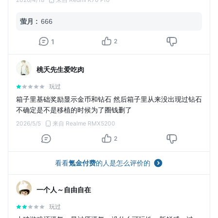
萤月
:
666
1
2
桃夭先生爱吃肉
玩过
箱子里基础奖励显示金币和钻石 然后箱子里从来没出现过钻石
不确定是不是移植的时候为了圈钱删了
2026/5/5
来自 Realme RMX5200
2
看看
氪金付费
的人是怎么评价的
一个人～自由自在
玩过