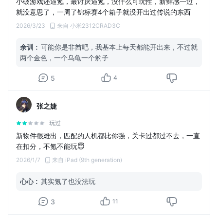
小破游戏还逼氪，最讨厌逼氪，没什么可玩性，新鲜感一过，
就没意思了，一周了锦标赛4个箱子就没开出过传说的东西
2026/3/23
来自 小米2312CRAD3C
余训
:
可能你是非酋吧，我基本上每天都能开出来，不过就
两个金色，一个乌龟一个豹子
5
4
张之婕
玩过
新物件很难出，匹配的人机都比你强，关卡过都过不去，一直
在扣分，不氪不能玩😇
2026/1/7
来自 iPad (9th generation)
心心
:
其实氪了也没法玩
3
11