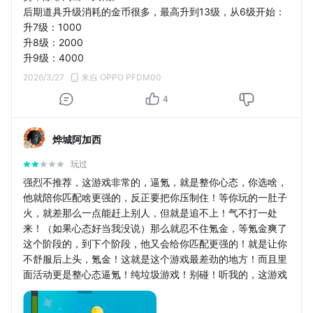
后期道具升级消耗的金币很多，最高升到13级，从6级开始：
升7级：1000
升8级：2000
升9级：4000
升10级：80000
2026/3/27
来自 OPPO PFDM00
升11级：20000
4
升12级：50000
升13级：100000
烨城阿加西
玩过
强烈不推荐，这游戏非常的，逼氪，就是整你心态，你选啥，
他就陪你匹配啥更强的，反正要把你压制住！等你玩的一肚子
火，就差那么一点能赶上别人，但就是追不上！气不打一处
来！（如果心态好当我没说）那么就忍不住氪金，等氪金爽了
这个阶段的，到下个阶段，他又会给你匹配更强的！就是让你
不舒服后上头，氪金！这就是这个游戏最差劲的地方！而且里
面活动更是整心态逼氪！纯垃圾游戏！别碰！听我的，这游戏
不是解压的，是增压的！能把人气半死！而且，段位能一直
爬，无底洞！就是让你们无限氪金！