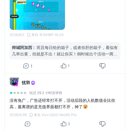
2026/6/2
来自 华为HBP-AL00
烨城阿加西
:
而且每日给的箱子，或者你肝的箱子，看似有
几率出黄，但就是不出！就让你买！倒时候出个活动一两百
块钱让你买，你说气人不？所以别玩！
1
1
忧羽
玩过 29.2 小时后评价
没有免广，广告还经常打不开，活动后段的人机数值全比你
高，最离谱的是充值界面都打不开，神了
2026/4/28
来自 Vivo IQOO Neo9S Pro
2