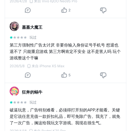
2026/4/28
来自 Vivo IQOO Neo9S Pro
2
嘉嘉大魔王
玩过
第三方强制性广告太讨厌 非要你输入身份证号手机号 想退也
退不了 只能重启游戏 第三方啊肯定不安全 这不是害人吗 玩个
游戏整这个干嘛
2026/5/8
来自 iPhone XS Max
5
狂奔的蜗牛
玩过
破逼玩意，广告特别难看，必须得打开别的APP才能看。关键
是它说任意充值一款折扣礼品，即可免除广告。我充了，就免
了一次广告，搁这给我玩文字游戏。我现在很生气。
2026/4/18
来自 Redmi K70 Pro