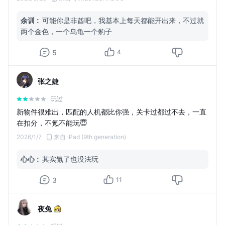
余训
:
可能你是非酋吧，我基本上每天都能开出来，不过就
两个金色，一个乌龟一个豹子
5
4
张之婕
玩过
新物件很难出，匹配的人机都比你强，关卡过都过不去，一直
在扣分，不氪不能玩😇
2026/1/7
来自 iPad (9th generation)
心心
:
其实氪了也没法玩
3
11
夜兔