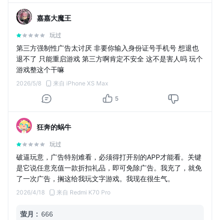
嘉嘉大魔王
玩过
第三方强制性广告太讨厌 非要你输入身份证号手机号 想退也
退不了 只能重启游戏 第三方啊肯定不安全 这不是害人吗 玩个
游戏整这个干嘛
2026/5/8
来自 iPhone XS Max
5
狂奔的蜗牛
玩过
破逼玩意，广告特别难看，必须得打开别的APP才能看。关键
是它说任意充值一款折扣礼品，即可免除广告。我充了，就免
了一次广告，搁这给我玩文字游戏。我现在很生气。
2026/4/18
来自 Redmi K70 Pro
萤月
:
666