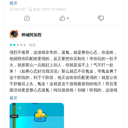
升10级：80000
展开
升11级：20000
2026/3/27
来自 OPPO PFDM00
升12级：50000
4
升13级：100000
烨城阿加西
玩过
强烈不推荐，这游戏非常的，逼氪，就是整你心态，你选啥，
他就陪你匹配啥更强的，反正要把你压制住！等你玩的一肚子
火，就差那么一点能赶上别人，但就是追不上！气不打一处
来！（如果心态好当我没说）那么就忍不住氪金，等氪金爽了
这个阶段的，到下个阶段，他又会给你匹配更强的！就是让你
不舒服后上头，氪金！这就是这个游戏最差劲的地方！而且里
面活动更是整心态逼氪！纯垃圾游戏！别碰！听我的，这游戏
不是解压的，是增压的！能把人气半死！而且，段位能一直
展开
爬，无底洞！就是让你们无限氪金！