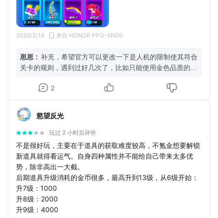
2026/3/19
来自 HONOR PPG-AN00
崽崽
:
补充，希望官方可以更改一下是人机的限制使其符合
关卡的规则，遇到过好几次了，比如只能使用金色品质的物
品，当时我一个都没有，然后人机可以使用低品质的物品，
2
被完爆了那把
慾望反光
玩过 2 小时后评价
不是很好玩，主要在于道具的获取难度较高，不氪金想要解锁
新道具就得看运气。自身四种属性并不能给自己带来太多优
势，除非高出一大截。
后期道具升级消耗的金币很多，最高升到13级，从6级开始：
升7级：1000
升8级：2000
升9级：4000