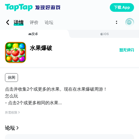
下载 App
详情
评价
论坛
安卓
iOS
水果爆破
休闲
点击并收集2个或更多的水果。现在在水果爆破周游！
怎么玩
- 点击2个或更多相同的水果
- 收集水果通关
所需权限
提示：一次性清除越多水果，你会得到越高分数。
论坛
新功能
- 160多汁关卡