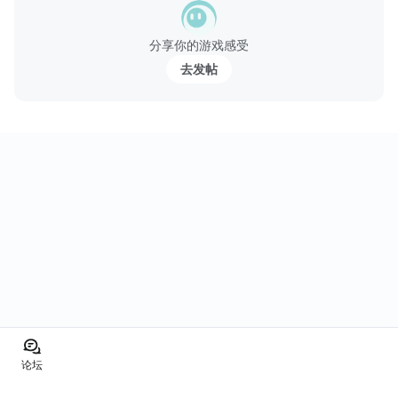
- 5个奇妙地图：水果村庄，水果小镇，水果小池，水果公园，水果
城市
分享你的游戏感受
- 有趣的障碍和收集物品（美味的水果披萨，五彩花，果酱木桶，五
去发帖
层植物，跳动的小怪物）
- 可爱新鲜水果
- 易学难精
- 与朋友竞争，提供排行榜
- 免费玩
敬请期待即将到来的新关卡！
论坛